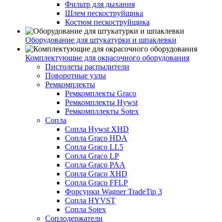
Фильтр для дыхания
Шлем пескоструйщика
Костюм пескоструйщика
Оборудование для штукатурки и шпаклевки
Комплектующие для окрасочного оборудования
Пистолеты распылители
Поворотные узлы
Ремкомплекты
Ремкомплекты Graco
Ремкомплекты Hywst
Ремкомпллекты Sotex
Сопла
Сопла Hywst XHD
Сопла Graco HDA
Сопла Graco LL5
Сопла Graco LP
Сопла Graco PAA
Сопла Graco XHD
Сопла Graco FFLP
Форсунки Wagner TradeTip 3
Сопла HYVST
Сопла Sotex
Соплодержатели