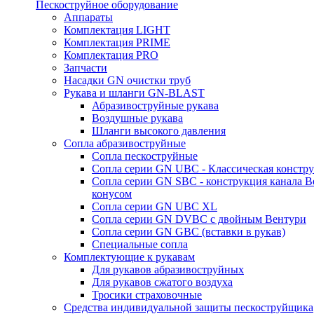
Пескоструйное оборудование
Аппараты
Комплектация LIGHT
Комплектация PRIME
Комплектация PRO
Запчасти
Насадки GN очистки труб
Рукава и шланги GN-BLAST
Абразивоструйные рукава
Воздушные рукава
Шланги высокого давления
Сопла абразивоструйные
Сопла пескоструйные
Сопла серии GN UBC - Классическая констру
Сопла серии GN SBC - конструкция канала В
конусом
Сопла серии GN UBC XL
Сопла серии GN DVBC с двойным Вентури
Сопла серии GN GBC (вставки в рукав)
Специальные сопла
Комплектующие к рукавам
Для рукавов абразивоструйных
Для рукавов сжатого воздуха
Тросики страховочные
Средства индивидуальной защиты пескоструйщика