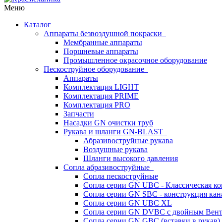
Меню
Каталог
Аппараты безвоздушной покраски
Мембранные аппараты
Поршневые аппараты
Промышленное окрасочное оборудование
Пескоструйное оборудование
Аппараты
Комплектация LIGHT
Комплектация PRIME
Комплектация PRO
Запчасти
Насадки GN очистки труб
Рукава и шланги GN-BLAST
Абразивоструйные рукава
Воздушные рукава
Шланги высокого давления
Сопла абразивоструйные
Сопла пескоструйные
Сопла серии GN UBC - Классическая ко
Сопла серии GN SBC - конструкция кан
Сопла серии GN UBC XL
Сопла серии GN DVBC с двойным Вен
Сопла серии GN GBC (вставки в рукав)