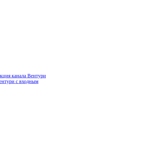
кция канала Вентури
ентури c входным