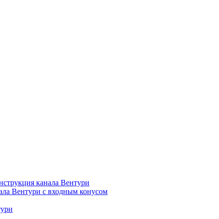
нструкция канала Вентури
ала Вентури c входным конусом
тури