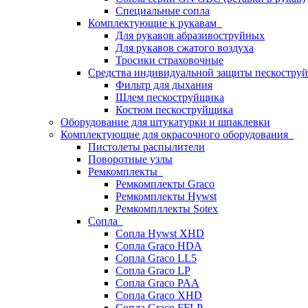
Специальные сопла
Комплектующие к рукавам
Для рукавов абразивоструйных
Для рукавов сжатого воздуха
Тросики страховочные
Средства индивидуальной защиты пескостр
Фильтр для дыхания
Шлем пескоструйщика
Костюм пескоструйщика
Оборудование для штукатурки и шпаклевки
Комплектующие для окрасочного оборудования
Пистолеты распылители
Поворотные узлы
Ремкомплекты
Ремкомплекты Graco
Ремкомплекты Hywst
Ремкомпллекты Sotex
Сопла
Сопла Hywst XHD
Сопла Graco HDA
Сопла Graco LL5
Сопла Graco LP
Сопла Graco PAA
Сопла Graco XHD
Сопла Graco FFLP