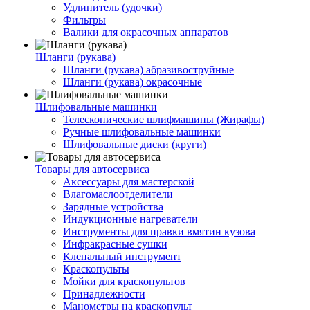
Удлинитель (удочки)
Фильтры
Валики для окрасочных аппаратов
Шланги (рукава)
Шланги (рукава) абразивоструйные
Шланги (рукава) окрасочные
Шлифовальные машинки
Телескопические шлифмашины (Жирафы)
Ручные шлифовальные машинки
Шлифовальные диски (круги)
Товары для автосервиса
Аксессуары для мастерской
Влагомаслоотделители
Зарядные устройства
Индукционные нагреватели
Инструменты для правки вмятин кузова
Инфракрасные сушки
Клепальный инструмент
Краскопульты
Мойки для краскопультов
Принадлежности
Манометры на краскопульт