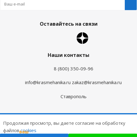
Оставайтесь на связи
Наши контакты
8 (800) 350-09-96
info@krasmehanika.ru
zakaz@krasmehanika.ru
Ставрополь
2026 © Красмеханика
Продолжая просмотр, вы даете согласие на обработку
Цены на сайте не являются публичной офертой
файлов
cookies
ваш
подарок
Создание и продвижение сайтов