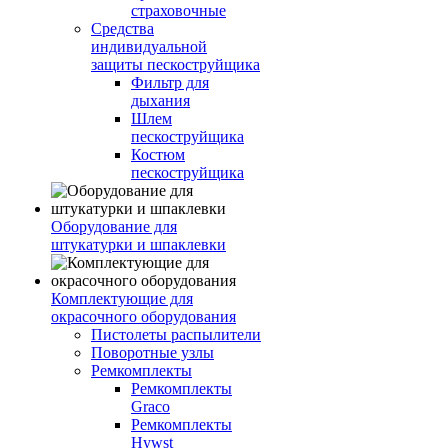
страховочные
Средства
индивидуальной
защиты пескоструйщика
Фильтр для
дыхания
Шлем
пескоструйщика
Костюм
пескоструйщика
Оборудование для
штукатурки и шпаклевки
Комплектующие для
окрасочного оборудования
Пистолеты распылители
Поворотные узлы
Ремкомплекты
Ремкомплекты
Graco
Ремкомплекты
Hywst