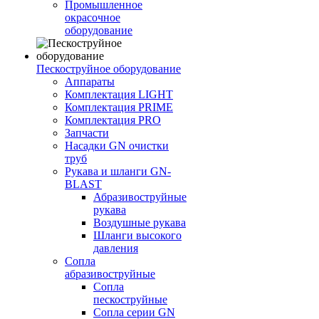
Промышленное
окрасочное
оборудование
Пескоструйное оборудование
Аппараты
Комплектация LIGHT
Комплектация PRIME
Комплектация PRO
Запчасти
Насадки GN очистки
труб
Рукава и шланги GN-
BLAST
Абразивоструйные
рукава
Воздушные рукава
Шланги высокого
давления
Сопла
абразивоструйные
Сопла
пескоструйные
Сопла серии GN