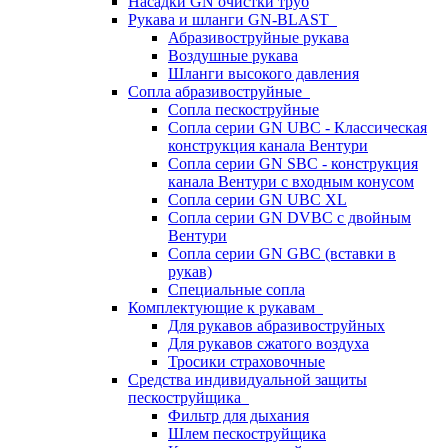
Насадки GN очистки труб
Рукава и шланги GN-BLAST
Абразивоструйные рукава
Воздушные рукава
Шланги высокого давления
Сопла абразивоструйные
Сопла пескоструйные
Сопла серии GN UBC - Классическая
конструкция канала Вентури
Сопла серии GN SBC - конструкция
канала Вентури c входным конусом
Сопла серии GN UBC XL
Сопла серии GN DVBC с двойным
Вентури
Сопла серии GN GBC (вставки в
рукав)
Специальные сопла
Комплектующие к рукавам
Для рукавов абразивоструйных
Для рукавов сжатого воздуха
Тросики страховочные
Средства индивидуальной защиты
пескоструйщика
Фильтр для дыхания
Шлем пескоструйщика