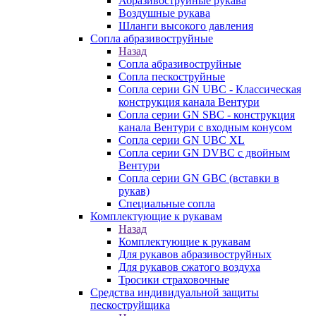
Абразивоструйные рукава
Воздушные рукава
Шланги высокого давления
Сопла абразивоструйные
Назад
Сопла абразивоструйные
Сопла пескоструйные
Сопла серии GN UBC - Классическая
конструкция канала Вентури
Сопла серии GN SBC - конструкция
канала Вентури c входным конусом
Сопла серии GN UBC XL
Сопла серии GN DVBC с двойным
Вентури
Сопла серии GN GBC (вставки в
рукав)
Специальные сопла
Комплектующие к рукавам
Назад
Комплектующие к рукавам
Для рукавов абразивоструйных
Для рукавов сжатого воздуха
Тросики страховочные
Средства индивидуальной защиты
пескоструйщика