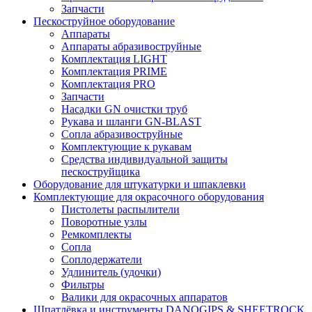
Запчасти
Пескоструйное оборудование
Аппараты
Аппараты абразивоструйные
Комплектация LIGHT
Комплектация PRIME
Комплектация PRO
Запчасти
Насадки GN очистки труб
Рукава и шланги GN-BLAST
Сопла абразивоструйные
Комплектующие к рукавам
Средства индивидуальной защиты
пескоструйщика
Оборудование для штукатурки и шпаклевки
Комплектующие для окрасочного оборудования
Пистолеты распылители
Поворотные узлы
Ремкомплекты
Сопла
Соплодержатели
Удлинитель (удочки)
Фильтры
Валики для окрасочных аппаратов
Шпатлёвка и инструменты DANOGIPS & SHEETROCK