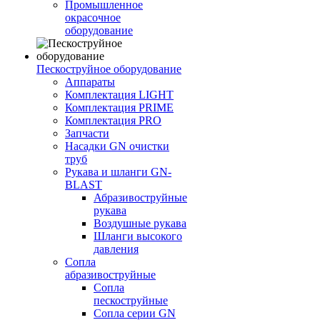
Промышленное
окрасочное
оборудование
Пескоструйное оборудование
Аппараты
Комплектация LIGHT
Комплектация PRIME
Комплектация PRO
Запчасти
Насадки GN очистки
труб
Рукава и шланги GN-
BLAST
Абразивоструйные
рукава
Воздушные рукава
Шланги высокого
давления
Сопла
абразивоструйные
Сопла
пескоструйные
Сопла серии GN