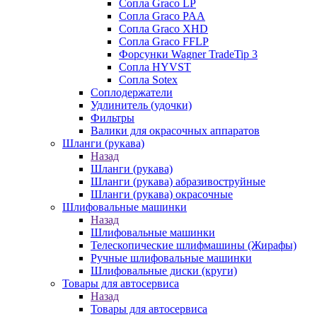
Сопла Graco LP
Сопла Graco PAA
Сопла Graco XHD
Сопла Graco FFLP
Форсунки Wagner TradeTip 3
Сопла HYVST
Сопла Sotex
Соплодержатели
Удлинитель (удочки)
Фильтры
Валики для окрасочных аппаратов
Шланги (рукава)
Назад
Шланги (рукава)
Шланги (рукава) абразивоструйные
Шланги (рукава) окрасочные
Шлифовальные машинки
Назад
Шлифовальные машинки
Телескопические шлифмашины (Жирафы)
Ручные шлифовальные машинки
Шлифовальные диски (круги)
Товары для автосервиса
Назад
Товары для автосервиса