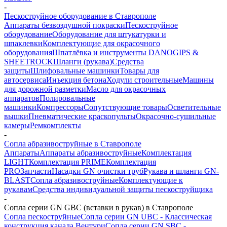
-
Пескоструйное оборудование в Ставрополе
Аппараты безвоздушной покраски
Пескоструйное
оборудование
Оборудование для штукатурки и
шпаклевки
Комплектующие для окрасочного
оборудования
Шпатлёвка и инструменты DANOGIPS &
SHEETROCK
Шланги (рукава)
Средства
защиты
Шлифовальные машинки
Товары для
автосервиса
Инъекция бетона
Ходули строительные
Машины
для дорожной разметки
Масло для окрасочных
аппаратов
Полировальные
машинки
Компрессоры
Сопутствующие товары
Осветительные
вышки
Пневматические краскопульты
Окрасочно-сушильные
камеры
Ремкомплекты
-
Сопла абразивоструйные в Ставрополе
Аппараты
Аппараты абразивоструйные
Комплектация
LIGHT
Комплектация PRIME
Комплектация
PRO
Запчасти
Насадки GN очистки труб
Рукава и шланги GN-
BLAST
Сопла абразивоструйные
Комплектующие к
рукавам
Средства индивидуальной защиты пескоструйщика
-
Сопла серии GN GBC (вставки в рукав) в Ставрополе
Сопла пескоструйные
Сопла серии GN UBC - Классическая
конструкция канала Вентури
Сопла серии GN SBC -