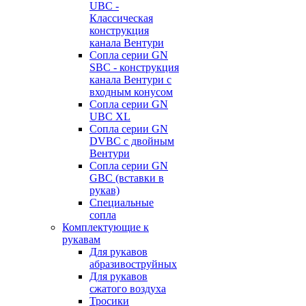
UBC -
Классическая
конструкция
канала Вентури
Сопла серии GN
SBC - конструкция
канала Вентури c
входным конусом
Сопла серии GN
UBC XL
Сопла серии GN
DVBC с двойным
Вентури
Сопла серии GN
GBC (вставки в
рукав)
Специальные
сопла
Комплектующие к
рукавам
Для рукавов
абразивоструйных
Для рукавов
сжатого воздуха
Тросики