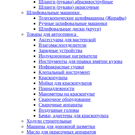
Шланги (рукава) абразивоструйные
Шланги (рукава) окрасочные
Шлифовальные машинки
Телескопические шлифмашины (Жирафы)
Ручные шлифовальные машинки
Шлифовальные диски (круги)
Товары для автосервиса
Аксессуары для мастерской
Влагомаслоотделители
Зарядные устройства
Индукционные нагреватели
Инструменты для правки вмятин кузова
Инфракрасные сушки
Клепальный инструмент
Краскопульты
Мойки для краскопультов
Принадлежности
Манометры на краскопульт
Сварочное оборудование
Сварочные аппараты
Воздушные головы
Бачки, адаптеры для краскопульта
Ходули строительные
Машины для дорожной разметки
Масло для окрасочных аппаратов