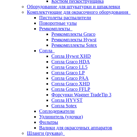
Костюм пескоструйщика
Оборудование для штукатурки и шпаклевки
Комплектующие для окрасочного оборудования
Пистолеты распылители
Поворотные узлы
Ремкомплекты
Ремкомплекты Graco
Ремкомплекты Hywst
Ремкомпллекты Sotex
Сопла
Сопла Hywst XHD
Сопла Graco HDA
Сопла Graco LL5
Сопла Graco LP
Сопла Graco PAA
Сопла Graco XHD
Сопла Graco FFLP
Форсунки Wagner TradeTip 3
Сопла HYVST
Сопла Sotex
Соплодержатели
Удлинитель (удочки)
Фильтры
Валики для окрасочных аппаратов
Шланги (рукава)