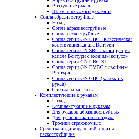
Абразивоструйные рукава
Воздушные рукава
Шланги высокого давления
Сопла абразивоструйные
Назад
Сопла абразивоструйные
Сопла пескоструйные
Сопла серии GN UBC - Классическая
конструкция канала Вентури
Сопла серии GN SBC - конструкция
канала Вентури c входным конусом
Сопла серии GN UBC XL
Сопла серии GN DVBC с двойным
Вентури
Сопла серии GN GBC (вставки в
рукав)
Специальные сопла
Комплектующие к рукавам
Назад
Комплектующие к рукавам
Для рукавов абразивоструйных
Для рукавов сжатого воздуха
Тросики страховочные
Средства индивидуальной защиты
пескоструйщика