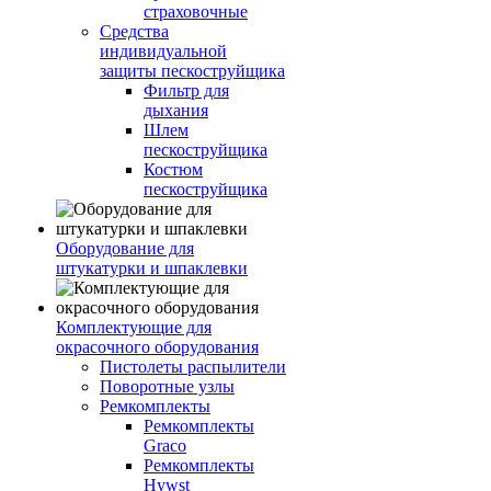
страховочные
Средства
индивидуальной
защиты пескоструйщика
Фильтр для
дыхания
Шлем
пескоструйщика
Костюм
пескоструйщика
Оборудование для
штукатурки и шпаклевки
Комплектующие для
окрасочного оборудования
Пистолеты распылители
Поворотные узлы
Ремкомплекты
Ремкомплекты
Graco
Ремкомплекты
Hywst