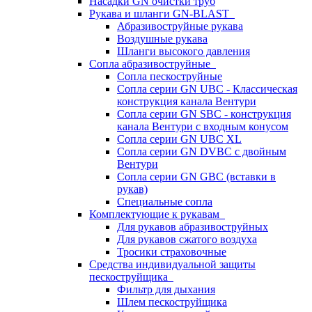
Насадки GN очистки труб
Рукава и шланги GN-BLAST
Абразивоструйные рукава
Воздушные рукава
Шланги высокого давления
Сопла абразивоструйные
Сопла пескоструйные
Сопла серии GN UBC - Классическая
конструкция канала Вентури
Сопла серии GN SBC - конструкция
канала Вентури c входным конусом
Сопла серии GN UBC XL
Сопла серии GN DVBC с двойным
Вентури
Сопла серии GN GBC (вставки в
рукав)
Специальные сопла
Комплектующие к рукавам
Для рукавов абразивоструйных
Для рукавов сжатого воздуха
Тросики страховочные
Средства индивидуальной защиты
пескоструйщика
Фильтр для дыхания
Шлем пескоструйщика