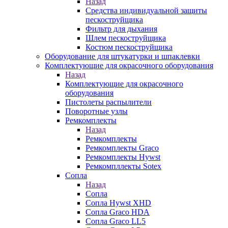
Назад
Средства индивидуальной защиты
пескоструйщика
Фильтр для дыхания
Шлем пескоструйщика
Костюм пескоструйщика
Оборудование для штукатурки и шпаклевки
Комплектующие для окрасочного оборудования
Назад
Комплектующие для окрасочного
оборудования
Пистолеты распылители
Поворотные узлы
Ремкомплекты
Назад
Ремкомплекты
Ремкомплекты Graco
Ремкомплекты Hywst
Ремкомпллекты Sotex
Сопла
Назад
Сопла
Сопла Hywst XHD
Сопла Graco HDA
Сопла Graco LL5