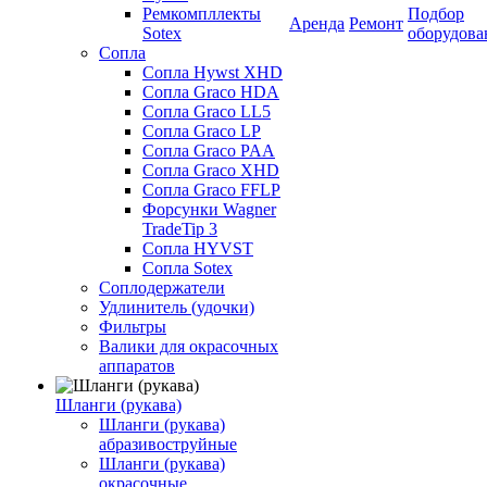
Ремкомпллекты
Подбор
Аренда
Ремонт
Sotex
оборудова
Сопла
Сопла Hywst XHD
Сопла Graco HDA
Сопла Graco LL5
Сопла Graco LP
Сопла Graco PAA
Сопла Graco XHD
Сопла Graco FFLP
Форсунки Wagner
TradeTip 3
Сопла HYVST
Сопла Sotex
Соплодержатели
Удлинитель (удочки)
Фильтры
Валики для окрасочных
аппаратов
Шланги (рукава)
Шланги (рукава)
абразивоструйные
Шланги (рукава)
окрасочные