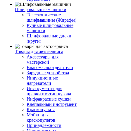
Шлифовальные машинки
Телескопические
шлифмашины (Жирафы)
Ручные шлифовальные
машинки
Шлифовальные диски
(круги)
Товары для автосервиса
Аксессуары для
мастерской
Влагомаслоотделители
Зарядные устройства
Индукционные
нагреватели
Инструменты для
правки вмятин кузова
Инфракрасные сушки
Клепальный инструмент
Краскопульты
Мойки для
краскопультов
Принадлежности
Манометры на