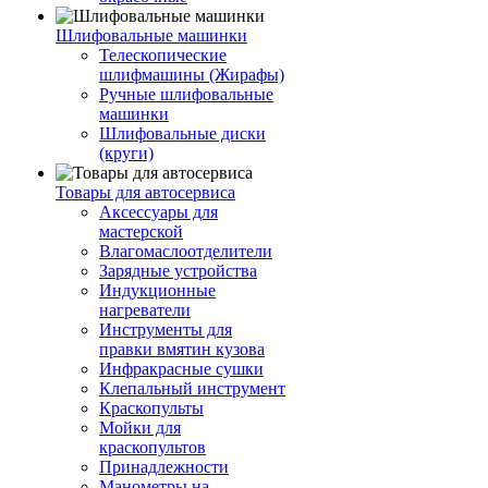
Шлифовальные машинки
Телескопические
шлифмашины (Жирафы)
Ручные шлифовальные
машинки
Шлифовальные диски
(круги)
Товары для автосервиса
Аксессуары для
мастерской
Влагомаслоотделители
Зарядные устройства
Индукционные
нагреватели
Инструменты для
правки вмятин кузова
Инфракрасные сушки
Клепальный инструмент
Краскопульты
Мойки для
краскопультов
Принадлежности
Манометры на