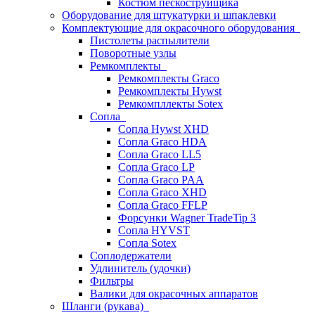
Костюм пескоструйщика
Оборудование для штукатурки и шпаклевки
Комплектующие для окрасочного оборудования
Пистолеты распылители
Поворотные узлы
Ремкомплекты
Ремкомплекты Graco
Ремкомплекты Hywst
Ремкомпллекты Sotex
Сопла
Сопла Hywst XHD
Сопла Graco HDA
Сопла Graco LL5
Сопла Graco LP
Сопла Graco PAA
Сопла Graco XHD
Сопла Graco FFLP
Форсунки Wagner TradeTip 3
Сопла HYVST
Сопла Sotex
Соплодержатели
Удлинитель (удочки)
Фильтры
Валики для окрасочных аппаратов
Шланги (рукава)