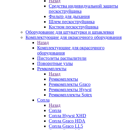
Назад
Средства индивидуальной защиты
пескоструйщика
Фильтр для дыхания
Шлем пескоструйщика
Костюм пескоструйщика
Оборудование для штукатурки и шпаклевки
Комплектующие для окрасочного оборудования
Назад
Комплектующие для окрасочного
оборудования
Пистолеты распылители
Поворотные узлы
Ремкомплекты
Назад
Ремкомплекты
Ремкомплекты Graco
Ремкомплекты Hywst
Ремкомпллекты Sotex
Сопла
Назад
Сопла
Сопла Hywst XHD
Сопла Graco HDA
Сопла Graco LL5