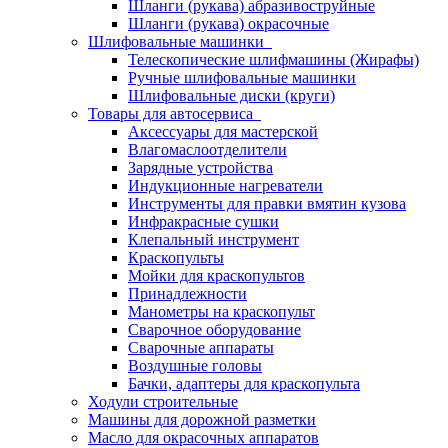
Шланги (рукава) абразивоструйные
Шланги (рукава) окрасочные
Шлифовальные машинки
Телескопические шлифмашины (Жирафы)
Ручные шлифовальные машинки
Шлифовальные диски (круги)
Товары для автосервиса
Аксессуары для мастерской
Влагомаслоотделители
Зарядные устройства
Индукционные нагреватели
Инструменты для правки вмятин кузова
Инфракрасные сушки
Клепальный инструмент
Краскопульты
Мойки для краскопультов
Принадлежности
Манометры на краскопульт
Сварочное оборудование
Сварочные аппараты
Воздушные головы
Бачки, адаптеры для краскопульта
Ходули строительные
Машины для дорожной разметки
Масло для окрасочных аппаратов