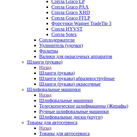
Сопла Graco LP
Сопла Graco PAA
Сопла Graco XHD
Сопла Graco FFLP
Форсунки Wagner TradeTip 3
Сопла HYVST
Сопла Sotex
Соплодержатели
Удлинитель (удочки)
Фильтры
Валики для окрасочных аппаратов
Шланги (рукава)
Назад
Шланги (рукава)
Шланги (рукава) абразивоструйные
Шланги (рукава) окрасочные
Шлифовальные машинки
Назад
Шлифовальные машинки
Телескопические шлифмашины (Жирафы)
Ручные шлифовальные машинки
Шлифовальные диски (круги)
Товары для автосервиса
Назад
Товары для автосервиса