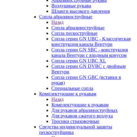
Абразивоструйные рукава
Воздушные рукава
Шланги высокого давления
Сопла абразивоструйные
Назад
Сопла абразивоструйные
Сопла пескоструйные
Сопла серии GN UBC - Классическая
конструкция канала Вентури
Сопла серии GN SBC - конструкция
канала Вентури c входным конусом
Сопла серии GN UBC XL
Сопла серии GN DVBC с двойным
Вентури
Сопла серии GN GBC (вставки в
рукав)
Специальные сопла
Комплектующие к рукавам
Назад
Комплектующие к рукавам
Для рукавов абразивоструйных
Для рукавов сжатого воздуха
Тросики страховочные
Средства индивидуальной защиты
пескоструйщика