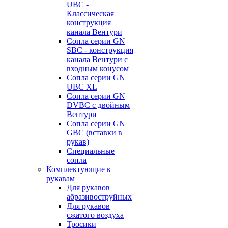
UBC -
Классическая
конструкция
канала Вентури
Сопла серии GN
SBC - конструкция
канала Вентури c
входным конусом
Сопла серии GN
UBC XL
Сопла серии GN
DVBC с двойным
Вентури
Сопла серии GN
GBC (вставки в
рукав)
Специальные
сопла
Комплектующие к
рукавам
Для рукавов
абразивоструйных
Для рукавов
сжатого воздуха
Тросики