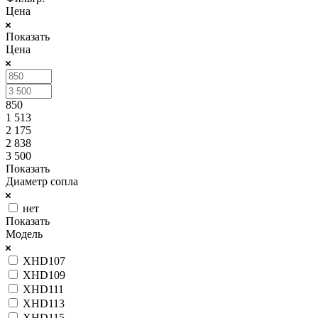
Цена
Показать
Цена
850
1 513
2 175
2 838
3 500
Показать
Диаметр сопла
нет
Показать
Модель
XHD107
XHD109
XHD111
XHD113
XHD115