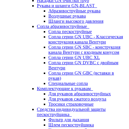
Насадки GN очистки труб
Рукава и шланги GN-BLAST
Абразивоструйные рукава
Воздушные рукава
Шланги высокого давления
Сопла абразивоструйные
Сопла пескоструйные
Сопла серии GN UBC - Классическая
конструкция канала Вентури
Сопла серии GN SBC - конструкция
канала Вентури c входным конусом
Сопла серии GN UBC XL
Сопла серии GN DVBC с двойным
Вентури
Сопла серии GN GBC (вставки в
рукав)
Специальные сопла
Комплектующие к рукавам
Для рукавов абразивоструйных
Для рукавов сжатого воздуха
Тросики страховочные
Средства индивидуальной защиты
пескоструйщика
Фильтр для дыхания
Шлем пескоструйщика