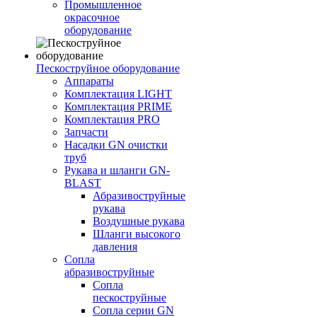
Промышленное
окрасочное
оборудование
Пескоструйное оборудование
Аппараты
Комплектация LIGHT
Комплектация PRIME
Комплектация PRO
Запчасти
Насадки GN очистки
труб
Рукава и шланги GN-
BLAST
Абразивоструйные
рукава
Воздушные рукава
Шланги высокого
давления
Сопла
абразивоструйные
Сопла
пескоструйные
Сопла серии GN