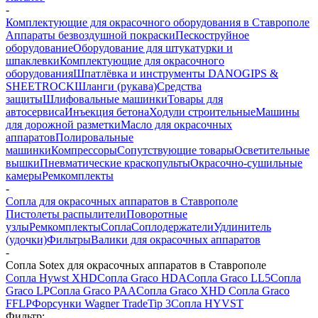
-
Комплектующие для окрасочного оборудования в Ставрополе
Аппараты безвоздушной покраски
Пескоструйное
оборудование
Оборудование для штукатурки и
шпаклевки
Комплектующие для окрасочного
оборудования
Шпатлёвка и инструменты DANOGIPS &
SHEETROCK
Шланги (рукава)
Средства
защиты
Шлифовальные машинки
Товары для
автосервиса
Инъекция бетона
Ходули строительные
Машины
для дорожной разметки
Масло для окрасочных
аппаратов
Полировальные
машинки
Компрессоры
Сопутствующие товары
Осветительные
вышки
Пневматические краскопульты
Окрасочно-сушильные
камеры
Ремкомплекты
-
Сопла для окрасочных аппаратов в Ставрополе
Пистолеты распылители
Поворотные
узлы
Ремкомплекты
Сопла
Соплодержатели
Удлинитель
(удочки)
Фильтры
Валики для окрасочных аппаратов
-
Сопла Sotex для окрасочных аппаратов в Ставрополе
Сопла Hywst XHD
Сопла Graco HDA
Сопла Graco LL5
Сопла
Graco LP
Сопла Graco PAA
Сопла Graco XHD
Сопла Graco
FFLP
Форсунки Wagner TradeTip 3
Сопла HYVST
Фильтр: