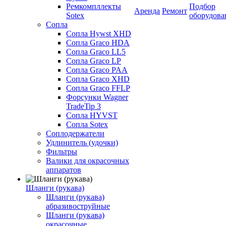
Ремкомпллекты
Подбор
Аренда
Ремонт
Sotex
оборудова
Сопла
Сопла Hywst XHD
Сопла Graco HDA
Сопла Graco LL5
Сопла Graco LP
Сопла Graco PAA
Сопла Graco XHD
Сопла Graco FFLP
Форсунки Wagner
TradeTip 3
Сопла HYVST
Сопла Sotex
Соплодержатели
Удлинитель (удочки)
Фильтры
Валики для окрасочных
аппаратов
Шланги (рукава)
Шланги (рукава)
абразивоструйные
Шланги (рукава)
окрасочные