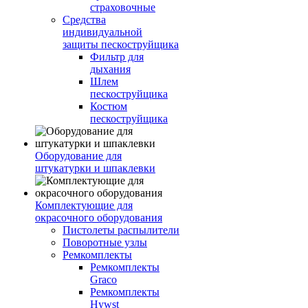
страховочные
Средства
индивидуальной
защиты пескоструйщика
Фильтр для
дыхания
Шлем
пескоструйщика
Костюм
пескоструйщика
Оборудование для
штукатурки и шпаклевки
Комплектующие для
окрасочного оборудования
Пистолеты распылители
Поворотные узлы
Ремкомплекты
Ремкомплекты
Graco
Ремкомплекты
Hywst