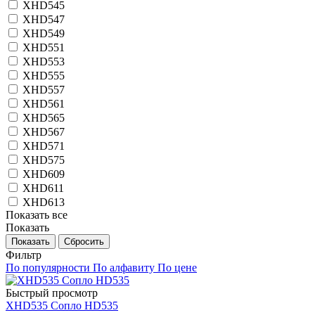
XHD545
XHD547
XHD549
XHD551
XHD553
XHD555
XHD557
XHD561
XHD565
XHD567
XHD571
XHD575
XHD609
XHD611
XHD613
Показать все
Показать
Сбросить
Фильтр
По популярности
По алфавиту
По цене
Быстрый просмотр
XHD535 Сопло HD535