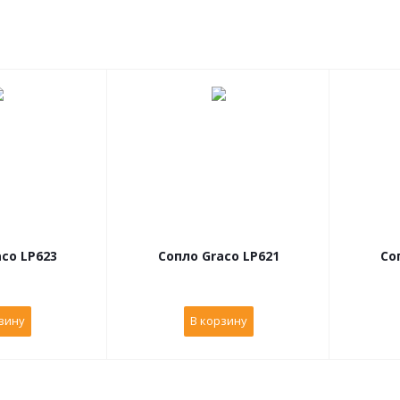
co LP623
Сопло Graco LP621
Со
зину
В корзину