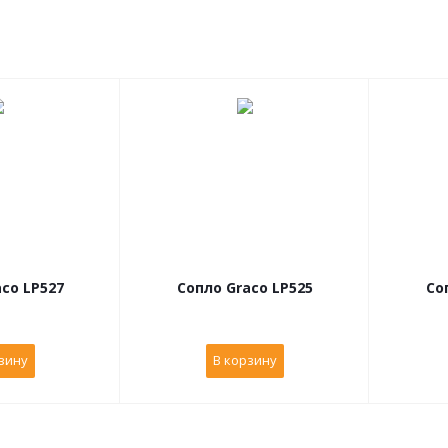
co LP527
Сопло Graco LP525
Со
зину
В корзину