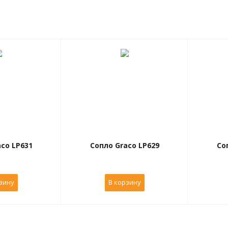
co LP631
Сопло Graco LP629
Со
зину
В корзину