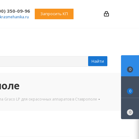
00) 350-09-96
Запросить КП
krasmehanika.ru
Найти
0
поле
0
ла Graco LP для окрасочных аппаратов в Ставрополе
0