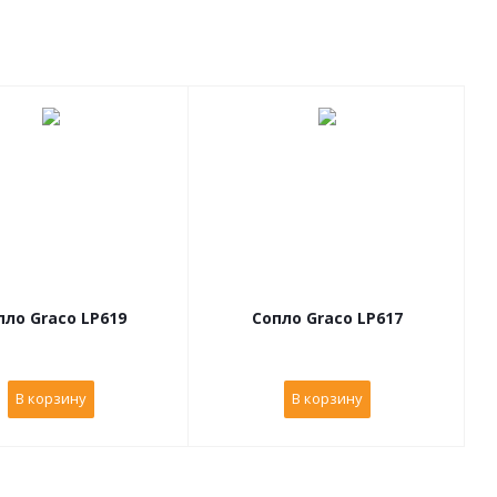
пло Graco LP619
Сопло Graco LP617
В корзину
В корзину