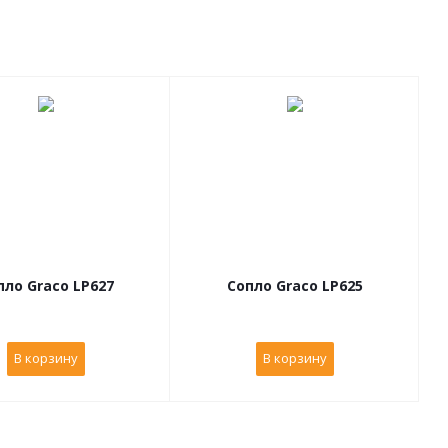
пло Graco LP627
Сопло Graco LP625
В корзину
В корзину