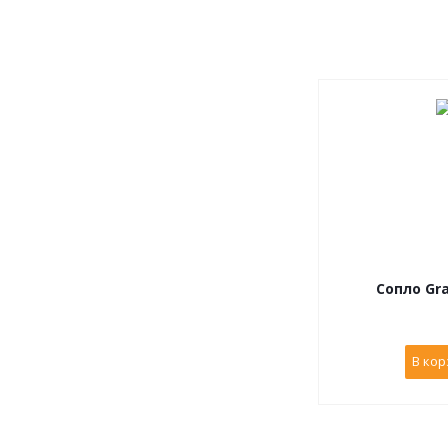
Сопло Gra
В кор