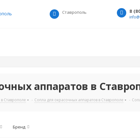
8 (8
Ставрополь
ополь
info@
сочных аппаратов в Ставро
 в Ставрополе
-
Сопла для окрасочных аппаратов в Ставрополе
-
Соп
Бренд