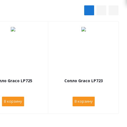
пло Graco LP725
Сопло Graco LP723
В корзину
В корзину