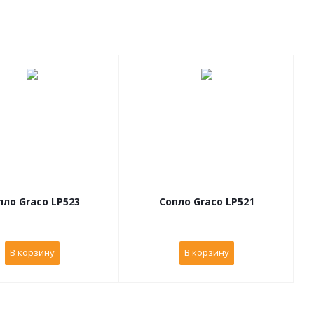
пло Graco LP523
Сопло Graco LP521
В корзину
В корзину