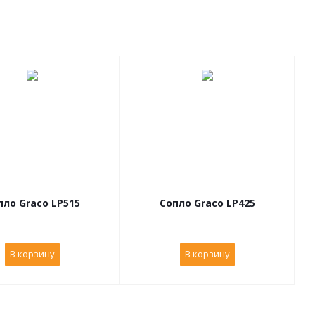
пло Graco LP515
Сопло Graco LP425
В корзину
В корзину