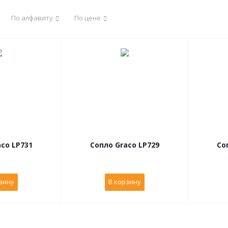
По алфавиту
По цене
co LP731
Сопло Graco LP729
Со
зину
В корзину