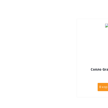
Сопло Gra
В кор