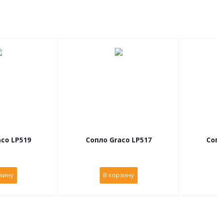
co LP519
Сопло Graco LP517
Со
зину
В корзину