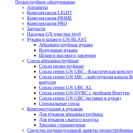
Пескоструйное оборудование
Аппараты
Комплектация LIGHT
Комплектация PRIME
Комплектация PRO
Запчасти
Насадки GN очистки труб
Рукава и шланги GN-BLAST
Абразивоструйные рукава
Воздушные рукава
Шланги высокого давления
Сопла абразивоструйные
Сопла пескоструйные
Сопла серии GN UBC - Классическая констру
Сопла серии GN SBC - конструкция канала В
конусом
Сопла серии GN UBC XL
Сопла серии GN DVBC с двойным Вентури
Сопла серии GN GBC (вставки в рукав)
Специальные сопла
Комплектующие к рукавам
Для рукавов абразивоструйных
Для рукавов сжатого воздуха
Тросики страховочные
Средства индивидуальной защиты пескоструйщика