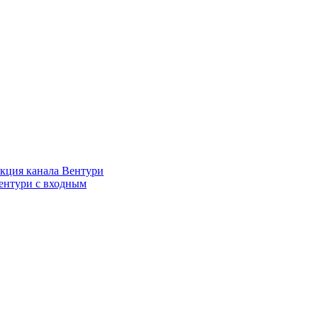
кция канала Вентури
ентури c входным