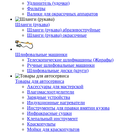
Удлинитель (удочки)
Фильтры
Валики для окрасочных аппаратов
Шланги (рукава)
Шланги (рукава) абразивоструйные
Шланги (рукава) окрасочные
Шлифовальные машинки
Телескопические шлифмашины (Жирафы)
Ручные шлифовальные машинки
Шлифовальные диски (круги)
Товары для автосервиса
Аксессуары для мастерской
Влагомаслоотделители
Зарядные устройства
Индукционные нагреватели
Инструменты для правки вмятин кузова
Инфракрасные сушки
Клепальный инструмент
Краскопульты
Мойки для краскопультов