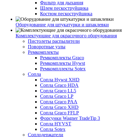
Фильтр для дыхания
Шлем пескоструйщика
Костюм пескоструйщика
Оборудование для штукатурки и шпаклевки
Комплектующие для окрасочного оборудования
Пистолеты распылители
Поворотные узлы
Ремкомплекты
Ремкомплекты Graco
Ремкомплекты Hywst
Ремкомпллекты Sotex
Сопла
Сопла Hywst XHD
Сопла Graco HDA
Сопла Graco LL5
Сопла Graco LP
Сопла Graco PAA
Сопла Graco XHD
Сопла Graco FFLP
Форсунки Wagner TradeTip 3
Сопла HYVST
Сопла Sotex
Соплодержатели