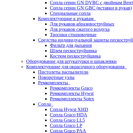
Сопла серии GN DVBC с двойным Вен
Сопла серии GN GBC (вставки в рукав)
Специальные сопла
Комплектующие к рукавам
Для рукавов абразивоструйных
Для рукавов сжатого воздуха
Тросики страховочные
Средства индивидуальной защиты пескостр
Фильтр для дыхания
Шлем пескоструйщика
Костюм пескоструйщика
Оборудование для штукатурки и шпаклевки
Комплектующие для окрасочного оборудования
Пистолеты распылители
Поворотные узлы
Ремкомплекты
Ремкомплекты Graco
Ремкомплекты Hywst
Ремкомпллекты Sotex
Сопла
Сопла Hywst XHD
Сопла Graco HDA
Сопла Graco LL5
Сопла Graco LP
Сопла Graco PAA