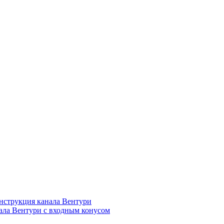
нструкция канала Вентури
ала Вентури c входным конусом