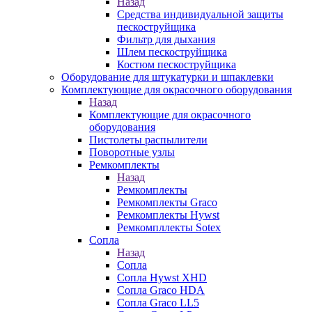
Назад
Средства индивидуальной защиты
пескоструйщика
Фильтр для дыхания
Шлем пескоструйщика
Костюм пескоструйщика
Оборудование для штукатурки и шпаклевки
Комплектующие для окрасочного оборудования
Назад
Комплектующие для окрасочного
оборудования
Пистолеты распылители
Поворотные узлы
Ремкомплекты
Назад
Ремкомплекты
Ремкомплекты Graco
Ремкомплекты Hywst
Ремкомпллекты Sotex
Сопла
Назад
Сопла
Сопла Hywst XHD
Сопла Graco HDA
Сопла Graco LL5