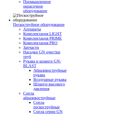
Промышленное
окрасочное
оборудование
Пескоструйное оборудование
Аппараты
Комплектация LIGHT
Комплектация PRIME
Комплектация PRO
Запчасти
Насадки GN очистки
труб
Рукава и шланги GN-
BLAST
Абразивоструйные
рукава
Воздушные рукава
Шланги высокого
давления
Сопла
абразивоструйные
Сопла
пескоструйные
Сопла серии GN