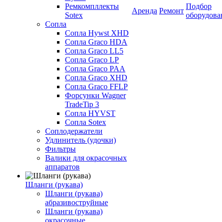
Ремкомпллекты
Подбор
Аренда
Ремонт
Sotex
оборудова
Сопла
Сопла Hywst XHD
Сопла Graco HDA
Сопла Graco LL5
Сопла Graco LP
Сопла Graco PAA
Сопла Graco XHD
Сопла Graco FFLP
Форсунки Wagner
TradeTip 3
Сопла HYVST
Сопла Sotex
Соплодержатели
Удлинитель (удочки)
Фильтры
Валики для окрасочных
аппаратов
Шланги (рукава)
Шланги (рукава)
абразивоструйные
Шланги (рукава)
окрасочные