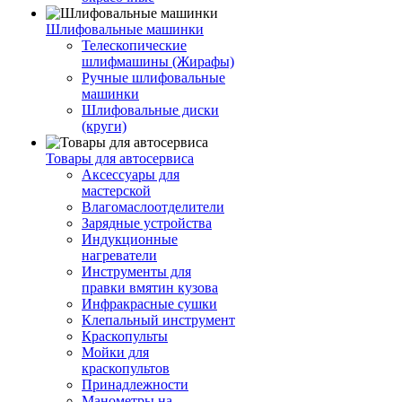
Шлифовальные машинки
Телескопические
шлифмашины (Жирафы)
Ручные шлифовальные
машинки
Шлифовальные диски
(круги)
Товары для автосервиса
Аксессуары для
мастерской
Влагомаслоотделители
Зарядные устройства
Индукционные
нагреватели
Инструменты для
правки вмятин кузова
Инфракрасные сушки
Клепальный инструмент
Краскопульты
Мойки для
краскопультов
Принадлежности
Манометры на