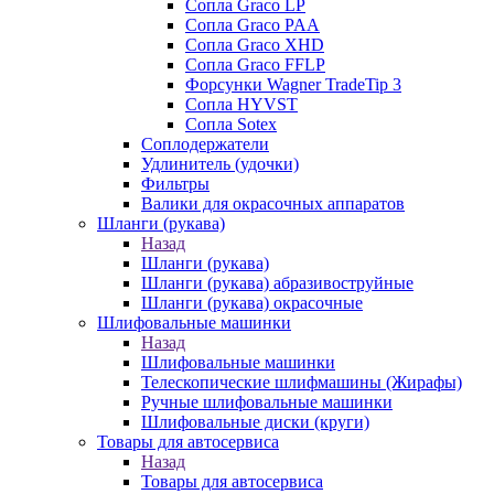
Сопла Graco LP
Сопла Graco PAA
Сопла Graco XHD
Сопла Graco FFLP
Форсунки Wagner TradeTip 3
Сопла HYVST
Сопла Sotex
Соплодержатели
Удлинитель (удочки)
Фильтры
Валики для окрасочных аппаратов
Шланги (рукава)
Назад
Шланги (рукава)
Шланги (рукава) абразивоструйные
Шланги (рукава) окрасочные
Шлифовальные машинки
Назад
Шлифовальные машинки
Телескопические шлифмашины (Жирафы)
Ручные шлифовальные машинки
Шлифовальные диски (круги)
Товары для автосервиса
Назад
Товары для автосервиса