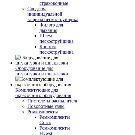
страховочные
Средства
индивидуальной
защиты пескоструйщика
Фильтр для
дыхания
Шлем
пескоструйщика
Костюм
пескоструйщика
Оборудование для
штукатурки и шпаклевки
Комплектующие для
окрасочного оборудования
Пистолеты распылители
Поворотные узлы
Ремкомплекты
Ремкомплекты
Graco
Ремкомплекты
Hywst