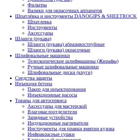
Фильтры
Валики для окрасочных аппаратов
Шпатлёвка и инструменты DANOGIPS & SHEETROCK
Шпатлевка
Инструменты
Аксессуары
Шланги (рукава)
Шланги (рукава) абразивоструйные
Шланги (рукава) окрасочные
Шлифовальные машинки
Телескопические шлифмашины (Жирафы)
Ручные шлифовальные машинки
Шлифовальные диски (круги)
Средства защиты
Инъекция бетона
Пакер для инъектирования
Инъекционные насосы
Товары для автосервиса
Аксессуары для мастерской
Влагомаслоотделители
Зарядные устройства
Индукционные нагреватели
Инструменты для правки вмятин кузова
Инфракрасные сушки
Клепальный инструмент