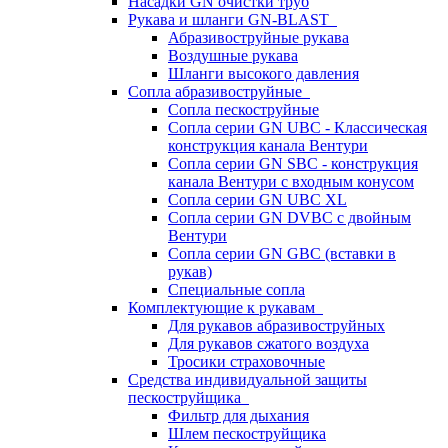
Насадки GN очистки труб
Рукава и шланги GN-BLAST
Абразивоструйные рукава
Воздушные рукава
Шланги высокого давления
Сопла абразивоструйные
Сопла пескоструйные
Сопла серии GN UBC - Классическая
конструкция канала Вентури
Сопла серии GN SBC - конструкция
канала Вентури c входным конусом
Сопла серии GN UBC XL
Сопла серии GN DVBC с двойным
Вентури
Сопла серии GN GBC (вставки в
рукав)
Специальные сопла
Комплектующие к рукавам
Для рукавов абразивоструйных
Для рукавов сжатого воздуха
Тросики страховочные
Средства индивидуальной защиты
пескоструйщика
Фильтр для дыхания
Шлем пескоструйщика