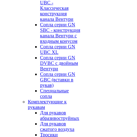
UBC -
Классическая
конструкция
канала Вентури
Сопла серии GN
SBC - конструкция
канала Вентури c
входным конусом
Сопла серии GN
UBC XL
Сопла серии GN
DVBC с двойным
Вентури
Сопла серии GN
GBC (вставки в
рукав)
Специальные
сопла
Комплектующие к
рукавам
Для рукавов
абразивоструйных
Для рукавов
сжатого воздуха
Тросики