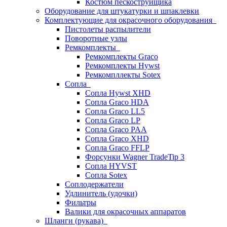
Костюм пескоструйщика
Оборудование для штукатурки и шпаклевки
Комплектующие для окрасочного оборудования
Пистолеты распылители
Поворотные узлы
Ремкомплекты
Ремкомплекты Graco
Ремкомплекты Hywst
Ремкомпллекты Sotex
Сопла
Сопла Hywst XHD
Сопла Graco HDA
Сопла Graco LL5
Сопла Graco LP
Сопла Graco PAA
Сопла Graco XHD
Сопла Graco FFLP
Форсунки Wagner TradeTip 3
Сопла HYVST
Сопла Sotex
Соплодержатели
Удлинитель (удочки)
Фильтры
Валики для окрасочных аппаратов
Шланги (рукава)