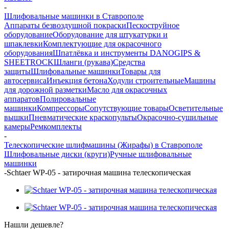
-
Шлифовальные машинки в Ставрополе
Аппараты безвоздушной покраски
Пескоструйное
оборудование
Оборудование для штукатурки и
шпаклевки
Комплектующие для окрасочного
оборудования
Шпатлёвка и инструменты DANOGIPS &
SHEETROCK
Шланги (рукава)
Средства
защиты
Шлифовальные машинки
Товары для
автосервиса
Инъекция бетона
Ходули строительные
Машины
для дорожной разметки
Масло для окрасочных
аппаратов
Полировальные
машинки
Компрессоры
Сопутствующие товары
Осветительные
вышки
Пневматические краскопульты
Окрасочно-сушильные
камеры
Ремкомплекты
-
Телескопические шлифмашины (Жирафы) в Ставрополе
Шлифовальные диски (круги)
Ручные шлифовальные
машинки
-
Schtaer WP-05 - затирочная машина телескопическая
Нашли дешевле?