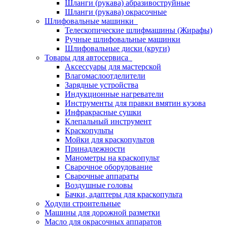
Шланги (рукава) абразивоструйные
Шланги (рукава) окрасочные
Шлифовальные машинки
Телескопические шлифмашины (Жирафы)
Ручные шлифовальные машинки
Шлифовальные диски (круги)
Товары для автосервиса
Аксессуары для мастерской
Влагомаслоотделители
Зарядные устройства
Индукционные нагреватели
Инструменты для правки вмятин кузова
Инфракрасные сушки
Клепальный инструмент
Краскопульты
Мойки для краскопультов
Принадлежности
Манометры на краскопульт
Сварочное оборудование
Сварочные аппараты
Воздушные головы
Бачки, адаптеры для краскопульта
Ходули строительные
Машины для дорожной разметки
Масло для окрасочных аппаратов