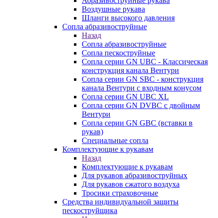
Абразивоструйные рукава
Воздушные рукава
Шланги высокого давления
Сопла абразивоструйные
Назад
Сопла абразивоструйные
Сопла пескоструйные
Сопла серии GN UBC - Классическая
конструкция канала Вентури
Сопла серии GN SBC - конструкция
канала Вентури c входным конусом
Сопла серии GN UBC XL
Сопла серии GN DVBC с двойным
Вентури
Сопла серии GN GBC (вставки в
рукав)
Специальные сопла
Комплектующие к рукавам
Назад
Комплектующие к рукавам
Для рукавов абразивоструйных
Для рукавов сжатого воздуха
Тросики страховочные
Средства индивидуальной защиты
пескоструйщика