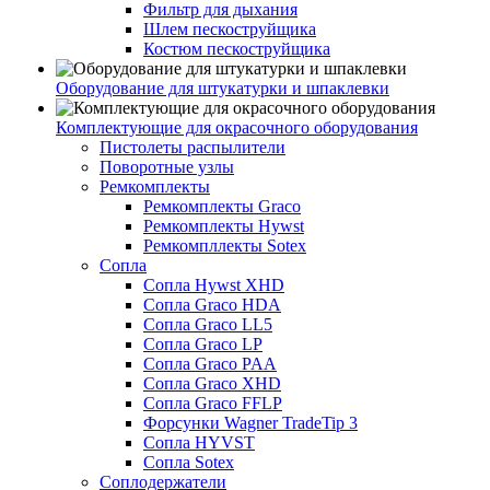
Фильтр для дыхания
Шлем пескоструйщика
Костюм пескоструйщика
Оборудование для штукатурки и шпаклевки
Комплектующие для окрасочного оборудования
Пистолеты распылители
Поворотные узлы
Ремкомплекты
Ремкомплекты Graco
Ремкомплекты Hywst
Ремкомпллекты Sotex
Сопла
Сопла Hywst XHD
Сопла Graco HDA
Сопла Graco LL5
Сопла Graco LP
Сопла Graco PAA
Сопла Graco XHD
Сопла Graco FFLP
Форсунки Wagner TradeTip 3
Сопла HYVST
Сопла Sotex
Соплодержатели