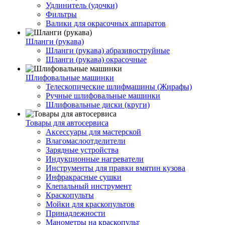
Удлинитель (удочки)
Фильтры
Валики для окрасочных аппаратов
Шланги (рукава)
Шланги (рукава) абразивоструйные
Шланги (рукава) окрасочные
Шлифовальные машинки
Телескопические шлифмашины (Жирафы)
Ручные шлифовальные машинки
Шлифовальные диски (круги)
Товары для автосервиса
Аксессуары для мастерской
Влагомаслоотделители
Зарядные устройства
Индукционные нагреватели
Инструменты для правки вмятин кузова
Инфракрасные сушки
Клепальный инструмент
Краскопульты
Мойки для краскопультов
Принадлежности
Манометры на краскопульт