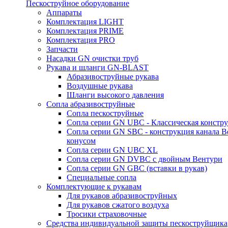
Пескоструйное оборудование
Аппараты
Комплектация LIGHT
Комплектация PRIME
Комплектация PRO
Запчасти
Насадки GN очистки труб
Рукава и шланги GN-BLAST
Абразивоструйные рукава
Воздушные рукава
Шланги высокого давления
Сопла абразивоструйные
Сопла пескоструйные
Сопла серии GN UBC - Классическая констру
Сопла серии GN SBC - конструкция канала В
конусом
Сопла серии GN UBC XL
Сопла серии GN DVBC с двойным Вентури
Сопла серии GN GBC (вставки в рукав)
Специальные сопла
Комплектующие к рукавам
Для рукавов абразивоструйных
Для рукавов сжатого воздуха
Тросики страховочные
Средства индивидуальной защиты пескоструйщика