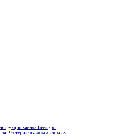
нструкция канала Вентури
ала Вентури c входным конусом