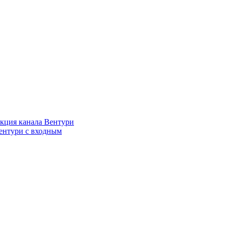
кция канала Вентури
ентури c входным