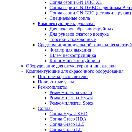
Сопла серии GN UBC XL
Сопла серии GN DVBC с двойным Вен
Сопла серии GN GBC (вставки в рукав)
Специальные сопла
Комплектующие к рукавам
Для рукавов абразивоструйных
Для рукавов сжатого воздуха
Тросики страховочные
Средства индивидуальной защиты пескостр
Фильтр для дыхания
Шлем пескоструйщика
Костюм пескоструйщика
Оборудование для штукатурки и шпаклевки
Комплектующие для окрасочного оборудования
Пистолеты распылители
Поворотные узлы
Ремкомплекты
Ремкомплекты Graco
Ремкомплекты Hywst
Ремкомпллекты Sotex
Сопла
Сопла Hywst XHD
Сопла Graco HDA
Сопла Graco LL5
Сопла Graco LP