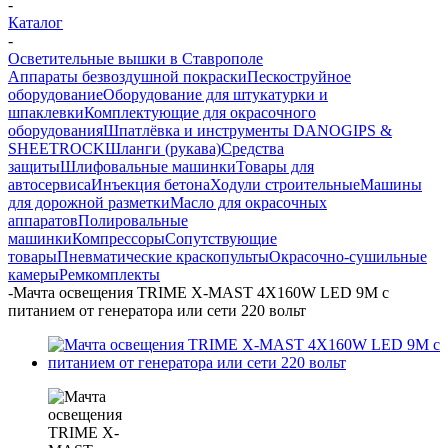
-
Каталог
-
Осветительные вышки в Ставрополе
Аппараты безвоздушной покраски
Пескоструйное
оборудование
Оборудование для штукатурки и
шпаклевки
Комплектующие для окрасочного
оборудования
Шпатлёвка и инструменты DANOGIPS &
SHEETROCK
Шланги (рукава)
Средства
защиты
Шлифовальные машинки
Товары для
автосервиса
Инъекция бетона
Ходули строительные
Машины
для дорожной разметки
Масло для окрасочных
аппаратов
Полировальные
машинки
Компрессоры
Сопутствующие
товары
Пневматические краскопульты
Окрасочно-сушильные
камеры
Ремкомплекты
-
Мачта освещения TRIME X-MAST 4X160W LED 9M с
питанием от генератора или сети 220 вольт