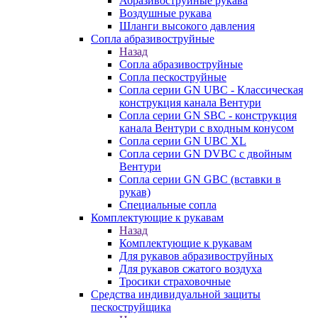
Абразивоструйные рукава
Воздушные рукава
Шланги высокого давления
Сопла абразивоструйные
Назад
Сопла абразивоструйные
Сопла пескоструйные
Сопла серии GN UBC - Классическая
конструкция канала Вентури
Сопла серии GN SBC - конструкция
канала Вентури c входным конусом
Сопла серии GN UBC XL
Сопла серии GN DVBC с двойным
Вентури
Сопла серии GN GBC (вставки в
рукав)
Специальные сопла
Комплектующие к рукавам
Назад
Комплектующие к рукавам
Для рукавов абразивоструйных
Для рукавов сжатого воздуха
Тросики страховочные
Средства индивидуальной защиты
пескоструйщика