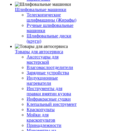
Шлифовальные машинки
Телескопические
шлифмашины (Жирафы)
Ручные шлифовальные
машинки
Шлифовальные диски
(круги)
Товары для автосервиса
Аксессуары для
мастерской
Влагомаслоотделители
Зарядные устройства
Индукционные
нагреватели
Инструменты для
правки вмятин кузова
Инфракрасные сушки
Клепальный инструмент
Краскопульты
Мойки для
краскопультов
Принадлежности
Манометры на