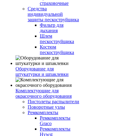
страховочные
Средства
индивидуальной
защиты пескоструйщика
Фильтр для
дыхания
Шлем
пескоструйщика
Костюм
пескоструйщика
Оборудование для
штукатурки и шпаклевки
Комплектующие для
окрасочного оборудования
Пистолеты распылители
Поворотные узлы
Ремкомплекты
Ремкомплекты
Graco
Ремкомплекты
Hywst