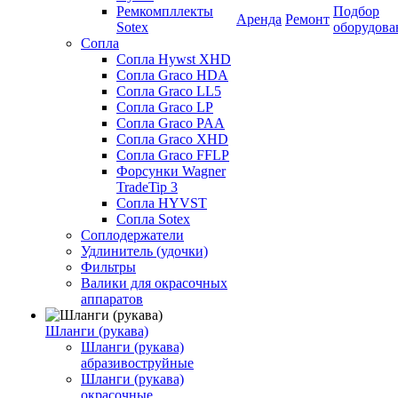
Ремкомпллекты
Подбор
Аренда
Ремонт
Sotex
оборудова
Сопла
Сопла Hywst XHD
Сопла Graco HDA
Сопла Graco LL5
Сопла Graco LP
Сопла Graco PAA
Сопла Graco XHD
Сопла Graco FFLP
Форсунки Wagner
TradeTip 3
Сопла HYVST
Сопла Sotex
Соплодержатели
Удлинитель (удочки)
Фильтры
Валики для окрасочных
аппаратов
Шланги (рукава)
Шланги (рукава)
абразивоструйные
Шланги (рукава)
окрасочные