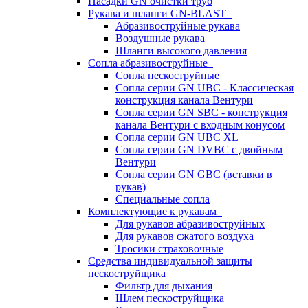
Насадки GN очистки труб
Рукава и шланги GN-BLAST
Абразивоструйные рукава
Воздушные рукава
Шланги высокого давления
Сопла абразивоструйные
Сопла пескоструйные
Сопла серии GN UBC - Классическая
конструкция канала Вентури
Сопла серии GN SBC - конструкция
канала Вентури c входным конусом
Сопла серии GN UBC XL
Сопла серии GN DVBC с двойным
Вентури
Сопла серии GN GBC (вставки в
рукав)
Специальные сопла
Комплектующие к рукавам
Для рукавов абразивоструйных
Для рукавов сжатого воздуха
Тросики страховочные
Средства индивидуальной защиты
пескоструйщика
Фильтр для дыхания
Шлем пескоструйщика