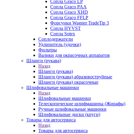
Сопла Graco LP
Сопла Graco PAA
Сопла Graco XHD
Сопла Graco FFLP
Форсунки Wagner TradeTip 3
Сопла HYVST
Сопла Sotex
Соплодержатели
Удлинитель (удочки)
Фильтры
Валики для окрасочных аппаратов
Шланги (рукава)
Назад
Шланги (рукава)
Шланги (рукава) абразивоструйные
Шланги (рукава) окрасочные
Шлифовальные машинки
Назад
Шлифовальные машинки
Телескопические шлифмашины (Жирафы)
Ручные шлифовальные машинки
Шлифовальные диски (круги)
Товары для автосервиса
Назад
Товары для автосервиса