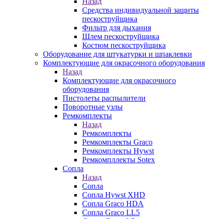
Назад
Средства индивидуальной защиты
пескоструйщика
Фильтр для дыхания
Шлем пескоструйщика
Костюм пескоструйщика
Оборудование для штукатурки и шпаклевки
Комплектующие для окрасочного оборудования
Назад
Комплектующие для окрасочного
оборудования
Пистолеты распылители
Поворотные узлы
Ремкомплекты
Назад
Ремкомплекты
Ремкомплекты Graco
Ремкомплекты Hywst
Ремкомпллекты Sotex
Сопла
Назад
Сопла
Сопла Hywst XHD
Сопла Graco HDA
Сопла Graco LL5