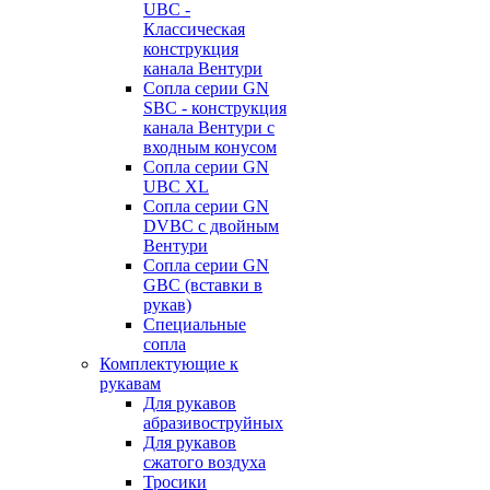
UBC -
Классическая
конструкция
канала Вентури
Сопла серии GN
SBC - конструкция
канала Вентури c
входным конусом
Сопла серии GN
UBC XL
Сопла серии GN
DVBC с двойным
Вентури
Сопла серии GN
GBC (вставки в
рукав)
Специальные
сопла
Комплектующие к
рукавам
Для рукавов
абразивоструйных
Для рукавов
сжатого воздуха
Тросики