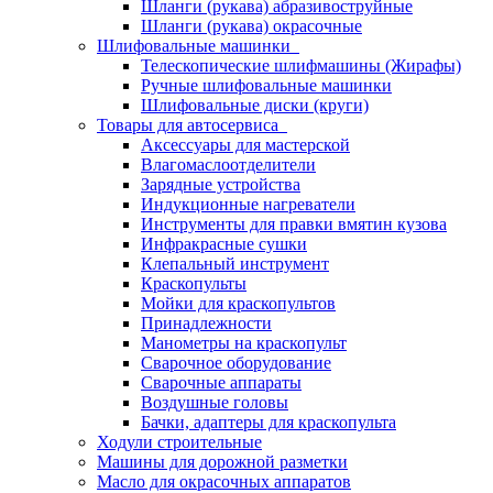
Шланги (рукава) абразивоструйные
Шланги (рукава) окрасочные
Шлифовальные машинки
Телескопические шлифмашины (Жирафы)
Ручные шлифовальные машинки
Шлифовальные диски (круги)
Товары для автосервиса
Аксессуары для мастерской
Влагомаслоотделители
Зарядные устройства
Индукционные нагреватели
Инструменты для правки вмятин кузова
Инфракрасные сушки
Клепальный инструмент
Краскопульты
Мойки для краскопультов
Принадлежности
Манометры на краскопульт
Сварочное оборудование
Сварочные аппараты
Воздушные головы
Бачки, адаптеры для краскопульта
Ходули строительные
Машины для дорожной разметки
Масло для окрасочных аппаратов