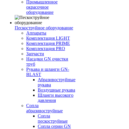
Промышленное
окрасочное
оборудование
Пескоструйное оборудование
Аппараты
Комплектация LIGHT
Комплектация PRIME
Комплектация PRO
Запчасти
Насадки GN очистки
труб
Рукава и шланги GN-
BLAST
Абразивоструйные
рукава
Воздушные рукава
Шланги высокого
давления
Сопла
абразивоструйные
Сопла
пескоструйные
Сопла серии GN