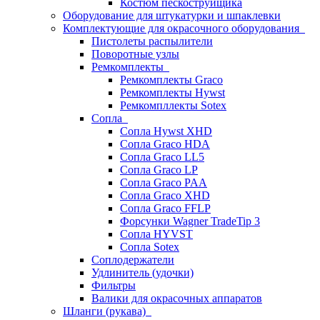
Костюм пескоструйщика
Оборудование для штукатурки и шпаклевки
Комплектующие для окрасочного оборудования
Пистолеты распылители
Поворотные узлы
Ремкомплекты
Ремкомплекты Graco
Ремкомплекты Hywst
Ремкомпллекты Sotex
Сопла
Сопла Hywst XHD
Сопла Graco HDA
Сопла Graco LL5
Сопла Graco LP
Сопла Graco PAA
Сопла Graco XHD
Сопла Graco FFLP
Форсунки Wagner TradeTip 3
Сопла HYVST
Сопла Sotex
Соплодержатели
Удлинитель (удочки)
Фильтры
Валики для окрасочных аппаратов
Шланги (рукава)