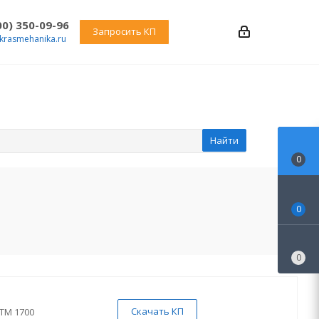
00) 350-09-96
Запросить КП
krasmehanika.ru
Найти
0
0
0
Скачать КП
TM 1700