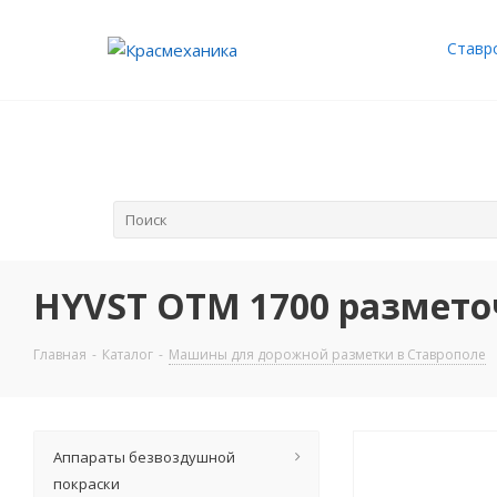
Ставр
HYVST OTM 1700 размет
Главная
-
Каталог
-
Машины для дорожной разметки в Ставрополе
Аппараты безвоздушной
покраски