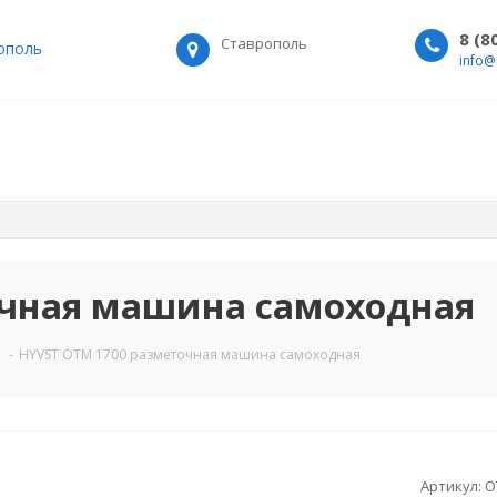
8 (8
Ставрополь
ополь
info@
очная машина самоходная
-
HYVST OTM 1700 разметочная машина самоходная
Артикул:
O