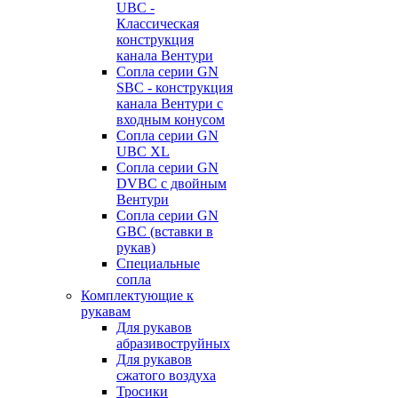
UBC -
Классическая
конструкция
канала Вентури
Сопла серии GN
SBC - конструкция
канала Вентури c
входным конусом
Сопла серии GN
UBC XL
Сопла серии GN
DVBC с двойным
Вентури
Сопла серии GN
GBC (вставки в
рукав)
Специальные
сопла
Комплектующие к
рукавам
Для рукавов
абразивоструйных
Для рукавов
сжатого воздуха
Тросики