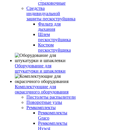
страховочные
Средства
индивидуальной
защиты пескоструйщика
Фильтр для
дыхания
Шлем
пескоструйщика
Костюм
пескоструйщика
Оборудование для
штукатурки и шпаклевки
Комплектующие для
окрасочного оборудования
Пистолеты распылители
Поворотные узлы
Ремкомплекты
Ремкомплекты
Graco
Ремкомплекты
Hywst