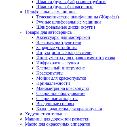
Шланги (рукава) абразивоструйные
Шланги (рукава) окрасочные
Шлифовальные машинки
Телескопические шлифмашины (Жирафы)
Ручные шлифовальные машинки
Шлифовальные диски (круги)
Товары для автосервиса
Аксессуары для мастерской
Влагомаслоотделители
Зарядные устройства
Индукционные нагреватели
Инструменты для правки вмятин кузова
Инфракрасные сушки
Клепальный инструмент
Краскопульты
Мойки для краскопультов
Принадлежности
Манометры на краскопульт
Сварочное оборудование
Сварочные аппараты
Воздушные головы
Бачки, адаптеры для краскопульта
Ходули строительные
Машины для дорожной разметки
Масло для окрасочных аппаратов