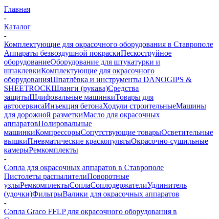
Главная
-
Каталог
-
Комплектующие для окрасочного оборудования в Ставрополе
Аппараты безвоздушной покраски
Пескоструйное
оборудование
Оборудование для штукатурки и
шпаклевки
Комплектующие для окрасочного
оборудования
Шпатлёвка и инструменты DANOGIPS &
SHEETROCK
Шланги (рукава)
Средства
защиты
Шлифовальные машинки
Товары для
автосервиса
Инъекция бетона
Ходули строительные
Машины
для дорожной разметки
Масло для окрасочных
аппаратов
Полировальные
машинки
Компрессоры
Сопутствующие товары
Осветительные
вышки
Пневматические краскопульты
Окрасочно-сушильные
камеры
Ремкомплекты
-
Сопла для окрасочных аппаратов в Ставрополе
Пистолеты распылители
Поворотные
узлы
Ремкомплекты
Сопла
Соплодержатели
Удлинитель
(удочки)
Фильтры
Валики для окрасочных аппаратов
-
Сопла Graco FFLP для окрасочного оборудования в