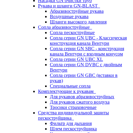
Насадки GN очистки труб
Рукава и шланги GN-BLAST
Абразивоструйные рукава
Воздушные рукава
Шланги высокого давления
Сопла абразивоструйные
Сопла пескоструйные
Сопла серии GN UBC - Классическая
конструкция канала Вентури
Сопла серии GN SBC - конструкция
канала Вентури c входным конусом
Сопла серии GN UBC XL
Сопла серии GN DVBC с двойным
Вентури
Сопла серии GN GBC (вставки в
рукав)
Специальные сопла
Комплектующие к рукавам
Для рукавов абразивоструйных
Для рукавов сжатого воздуха
Тросики страховочные
Средства индивидуальной защиты
пескоструйщика
Фильтр для дыхания
Шлем пескоструйщика