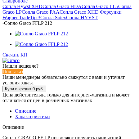
Ставрополе
Сопла Hywst XHD
Сопла Graco HDA
Сопла Graco LL5
Сопла
Graco LP
Сопла Graco PAA
Сопла Graco XHD
Форсунки
Wagner TradeTip 3
Сопла Sotex
Сопла HYVST
-
Сопло Graco FFLP 212
Скачать КП
Нашли дешевле?
Под заказ
Наши менеджеры обязательно свяжутся с вами и уточнят
условия заказа
Цена действительна только для интернет-магазина и может
отличаться от цен в розничных магазинах
Описание
Характеристики
Описание
Сопла GRACO FF LP позволяют получить наивысший