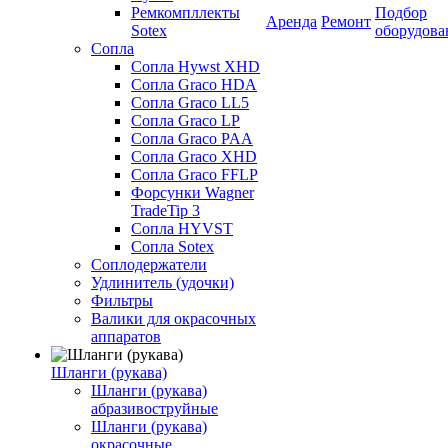
Ремкомпллекты
Подбор
Аренда
Ремонт
Sotex
оборудова
Сопла
Сопла Hywst XHD
Сопла Graco HDA
Сопла Graco LL5
Сопла Graco LP
Сопла Graco PAA
Сопла Graco XHD
Сопла Graco FFLP
Форсунки Wagner
TradeTip 3
Сопла HYVST
Сопла Sotex
Соплодержатели
Удлинитель (удочки)
Фильтры
Валики для окрасочных
аппаратов
Шланги (рукава)
Шланги (рукава)
абразивоструйные
Шланги (рукава)
окрасочные