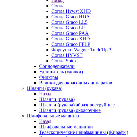
Назад
Сопла
Сопла Hywst XHD
Сопла Graco HDA
Сопла Graco LL5
Сопла Graco LP
Сопла Graco PAA
Сопла Graco XHD
Сопла Graco FFLP
Форсунки Wagner TradeTip 3
Сопла HYVST
Сопла Sotex
Соплодержатели
Удлинитель (удочки)
Фильтры
Валики для окрасочных аппаратов
Шланги (рукава)
Назад
Шланги (рукава)
Шланги (рукава) абразивоструйные
Шланги (рукава) окрасочные
Шлифовальные машинки
Назад
Шлифовальные машинки
Телескопические шлифмашины (Жирафы)