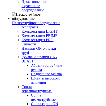
Промышленное
окрасочное
оборудование
Пескоструйное оборудование
Аппараты
Комплектация LIGHT
Комплектация PRIME
Комплектация PRO
Запчасти
Насадки GN очистки
труб
Рукава и шланги GN-
BLAST
Абразивоструйные
рукава
Воздушные рукава
Шланги высокого
давления
Сопла
абразивоструйные
Сопла
пескоструйные
Сопла серии GN