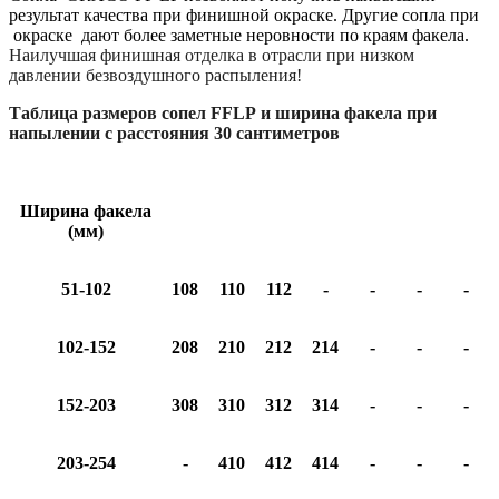
результат качества при финишной окраске. Другие сопла при
окраске дают более заметные неровности по краям факела.
Наилучшая финишная отделка в отрасли при низком
давлении безвоздушного распыления!
Т
аблица размеров сопел
FFLP
и ширина факела при
напылении с расстояния 30 сантиметров
Ширина факела
0,008
0,010
0,012
0,014
0,016
0,018
0,020
(мм)
51-102
108
110
112
-
-
-
-
102-152
208
210
212
214
-
-
-
152-203
308
310
312
314
-
-
-
203-254
-
410
412
414
-
-
-