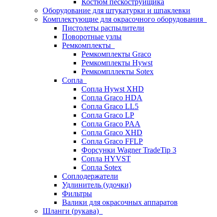
Костюм пескоструйщика
Оборудование для штукатурки и шпаклевки
Комплектующие для окрасочного оборудования
Пистолеты распылители
Поворотные узлы
Ремкомплекты
Ремкомплекты Graco
Ремкомплекты Hywst
Ремкомпллекты Sotex
Сопла
Сопла Hywst XHD
Сопла Graco HDA
Сопла Graco LL5
Сопла Graco LP
Сопла Graco PAA
Сопла Graco XHD
Сопла Graco FFLP
Форсунки Wagner TradeTip 3
Сопла HYVST
Сопла Sotex
Соплодержатели
Удлинитель (удочки)
Фильтры
Валики для окрасочных аппаратов
Шланги (рукава)