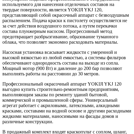
используемого для нанесения отделочных составов на
твердые поверхности, является YOKIJI YKJ 120,
представляющий собой окрасочный аппарат с безвоздушным
распылением. Подача краски к пистолету осуществляется не
за счет действия воздушного потока, а путем перекачки
состава плунжерным насосом. Прогрессивный метод
предотвращает разбрызгивание, образование туманного
облака, что позволяет экономно расходовать материалы.
Насосная установка всасывает жидкости с умеренной и
высокой вязкостью из любой емкостью, а системы фильтров
обеспечивают однородность состава на выходе из сопла.
Мощный мотор (900 Вт) и давление до 200 бар позволяют
выполнять работы на расстоянии до 30 метров.
Профессиональный окрасочный аппарат YOKIJI YKJ 120
выгодно купить строительно-ремонтным предприятиям,
выполняющим заказы по ремонту зданий бытовой,
коммерческой и промышленной сферы. Универсальный
агрегат работает с акриловыми, латексными, алкидными
красками, составами на водной основе и другими расходными
жидкими материалами, наносимыми на фасады домов и
различные конструкции.
В продажный комплект входят краскопульт с соплом, шланг,