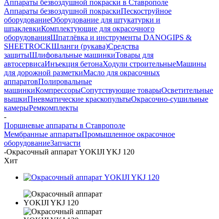
Аппараты безвоздушной покраски в Ставрополе
Аппараты безвоздушной покраски
Пескоструйное
оборудование
Оборудование для штукатурки и
шпаклевки
Комплектующие для окрасочного
оборудования
Шпатлёвка и инструменты DANOGIPS &
SHEETROCK
Шланги (рукава)
Средства
защиты
Шлифовальные машинки
Товары для
автосервиса
Инъекция бетона
Ходули строительные
Машины
для дорожной разметки
Масло для окрасочных
аппаратов
Полировальные
машинки
Компрессоры
Сопутствующие товары
Осветительные
вышки
Пневматические краскопульты
Окрасочно-сушильные
камеры
Ремкомплекты
-
Поршневые аппараты в Ставрополе
Мембранные аппараты
Промышленное окрасочное
оборудование
Запчасти
-
Окрасочный аппарат YOKIJI YKJ 120
Хит