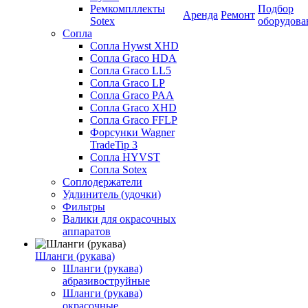
Ремкомпллекты
Подбор
Аренда
Ремонт
Sotex
оборудова
Сопла
Сопла Hywst XHD
Сопла Graco HDA
Сопла Graco LL5
Сопла Graco LP
Сопла Graco PAA
Сопла Graco XHD
Сопла Graco FFLP
Форсунки Wagner
TradeTip 3
Сопла HYVST
Сопла Sotex
Соплодержатели
Удлинитель (удочки)
Фильтры
Валики для окрасочных
аппаратов
Шланги (рукава)
Шланги (рукава)
абразивоструйные
Шланги (рукава)
окрасочные