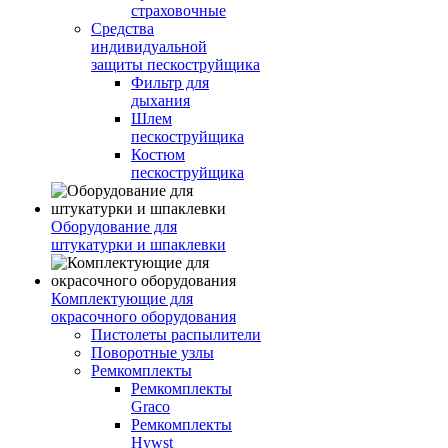
страховочные
Средства
индивидуальной
защиты пескоструйщика
Фильтр для
дыхания
Шлем
пескоструйщика
Костюм
пескоструйщика
Оборудование для
штукатурки и шпаклевки
Комплектующие для
окрасочного оборудования
Пистолеты распылители
Поворотные узлы
Ремкомплекты
Ремкомплекты
Graco
Ремкомплекты
Hywst