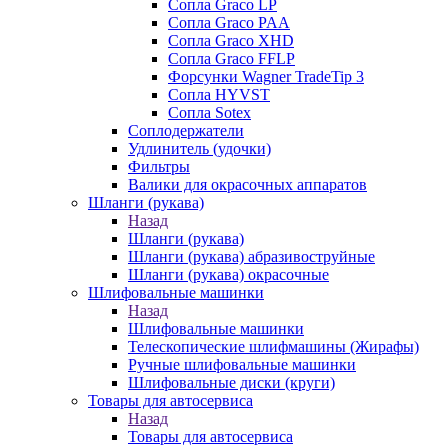
Сопла Graco LP
Сопла Graco PAA
Сопла Graco XHD
Сопла Graco FFLP
Форсунки Wagner TradeTip 3
Сопла HYVST
Сопла Sotex
Соплодержатели
Удлинитель (удочки)
Фильтры
Валики для окрасочных аппаратов
Шланги (рукава)
Назад
Шланги (рукава)
Шланги (рукава) абразивоструйные
Шланги (рукава) окрасочные
Шлифовальные машинки
Назад
Шлифовальные машинки
Телескопические шлифмашины (Жирафы)
Ручные шлифовальные машинки
Шлифовальные диски (круги)
Товары для автосервиса
Назад
Товары для автосервиса