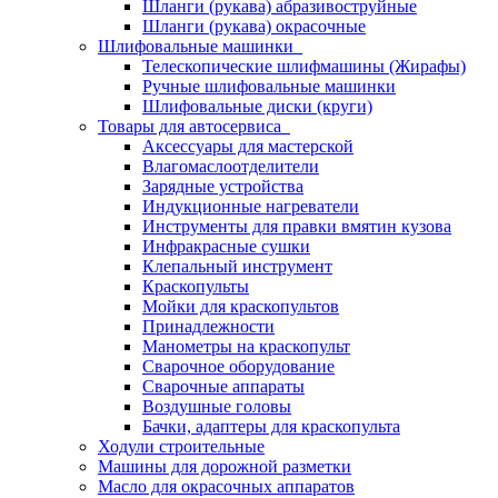
Шланги (рукава) абразивоструйные
Шланги (рукава) окрасочные
Шлифовальные машинки
Телескопические шлифмашины (Жирафы)
Ручные шлифовальные машинки
Шлифовальные диски (круги)
Товары для автосервиса
Аксессуары для мастерской
Влагомаслоотделители
Зарядные устройства
Индукционные нагреватели
Инструменты для правки вмятин кузова
Инфракрасные сушки
Клепальный инструмент
Краскопульты
Мойки для краскопультов
Принадлежности
Манометры на краскопульт
Сварочное оборудование
Сварочные аппараты
Воздушные головы
Бачки, адаптеры для краскопульта
Ходули строительные
Машины для дорожной разметки
Масло для окрасочных аппаратов