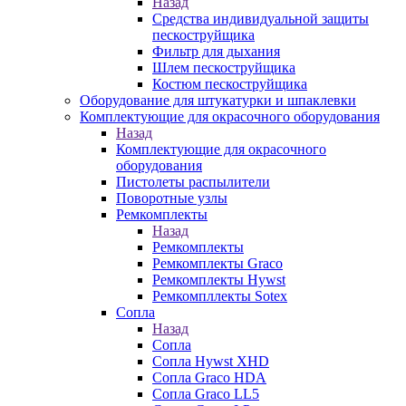
Назад
Средства индивидуальной защиты
пескоструйщика
Фильтр для дыхания
Шлем пескоструйщика
Костюм пескоструйщика
Оборудование для штукатурки и шпаклевки
Комплектующие для окрасочного оборудования
Назад
Комплектующие для окрасочного
оборудования
Пистолеты распылители
Поворотные узлы
Ремкомплекты
Назад
Ремкомплекты
Ремкомплекты Graco
Ремкомплекты Hywst
Ремкомпллекты Sotex
Сопла
Назад
Сопла
Сопла Hywst XHD
Сопла Graco HDA
Сопла Graco LL5