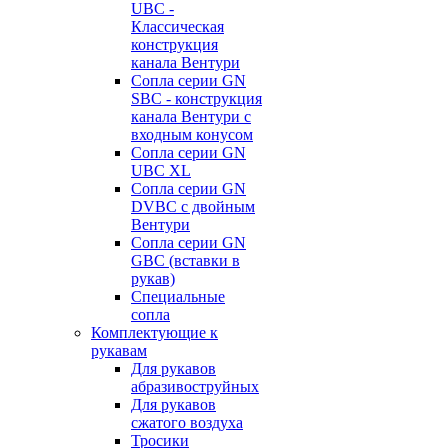
UBC -
Классическая
конструкция
канала Вентури
Сопла серии GN
SBC - конструкция
канала Вентури c
входным конусом
Сопла серии GN
UBC XL
Сопла серии GN
DVBC с двойным
Вентури
Сопла серии GN
GBC (вставки в
рукав)
Специальные
сопла
Комплектующие к
рукавам
Для рукавов
абразивоструйных
Для рукавов
сжатого воздуха
Тросики