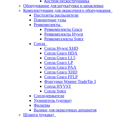
Костюм пескоструйщика
Оборудование для штукатурки и шпаклевки
Комплектующие для окрасочного оборудования
Пистолеты распылители
Поворотные узлы
Ремкомплекты
Ремкомплекты Graco
Ремкомплекты Hywst
Ремкомпллекты Sotex
Сопла
Сопла Hywst XHD
Сопла Graco HDA
Сопла Graco LL5
Сопла Graco LP
Сопла Graco PAA
Сопла Graco XHD
Сопла Graco FFLP
Форсунки Wagner TradeTip 3
Сопла HYVST
Сопла Sotex
Соплодержатели
Удлинитель (удочки)
Фильтры
Валики для окрасочных аппаратов
Шланги (рукава)