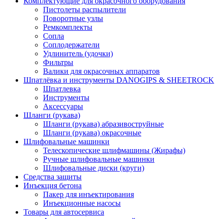
Комплектующие для окрасочного оборудования
Пистолеты распылители
Поворотные узлы
Ремкомплекты
Сопла
Соплодержатели
Удлинитель (удочки)
Фильтры
Валики для окрасочных аппаратов
Шпатлёвка и инструменты DANOGIPS & SHEETROCK
Шпатлевка
Инструменты
Аксессуары
Шланги (рукава)
Шланги (рукава) абразивоструйные
Шланги (рукава) окрасочные
Шлифовальные машинки
Телескопические шлифмашины (Жирафы)
Ручные шлифовальные машинки
Шлифовальные диски (круги)
Средства защиты
Инъекция бетона
Пакер для инъектирования
Инъекционные насосы
Товары для автосервиса