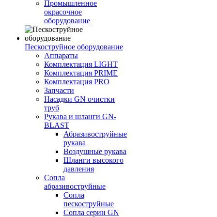
Промышленное
окрасочное
оборудование
Пескоструйное оборудование
Аппараты
Комплектация LIGHT
Комплектация PRIME
Комплектация PRO
Запчасти
Насадки GN очистки
труб
Рукава и шланги GN-
BLAST
Абразивоструйные
рукава
Воздушные рукава
Шланги высокого
давления
Сопла
абразивоструйные
Сопла
пескоструйные
Сопла серии GN