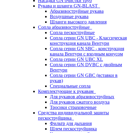
Насадки GN очистки труб
Рукава и шланги GN-BLAST
Абразивоструйные рукава
Воздушные рукава
Шланги высокого давления
Сопла абразивоструйные
Сопла пескоструйные
Сопла серии GN UBC - Классическая
конструкция канала Вентури
Сопла серии GN SBC - конструкция
канала Вентури c входным конусом
Сопла серии GN UBC XL
Сопла серии GN DVBC с двойным
Вентури
Сопла серии GN GBC (вставки в
рукав)
Специальные сопла
Комплектующие к рукавам
Для рукавов абразивоструйных
Для рукавов сжатого воздуха
Тросики страховочные
Средства индивидуальной защиты
пескоструйщика
Фильтр для дыхания
Шлем пескоструйщика