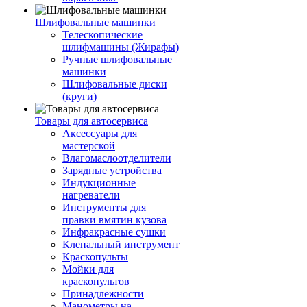
Шлифовальные машинки
Телескопические
шлифмашины (Жирафы)
Ручные шлифовальные
машинки
Шлифовальные диски
(круги)
Товары для автосервиса
Аксессуары для
мастерской
Влагомаслоотделители
Зарядные устройства
Индукционные
нагреватели
Инструменты для
правки вмятин кузова
Инфракрасные сушки
Клепальный инструмент
Краскопульты
Мойки для
краскопультов
Принадлежности
Манометры на