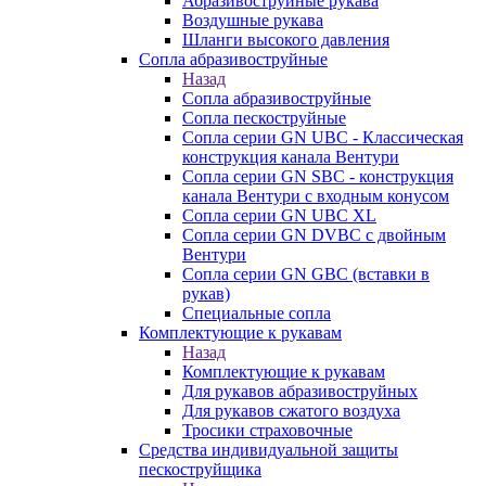
Абразивоструйные рукава
Воздушные рукава
Шланги высокого давления
Сопла абразивоструйные
Назад
Сопла абразивоструйные
Сопла пескоструйные
Сопла серии GN UBC - Классическая
конструкция канала Вентури
Сопла серии GN SBC - конструкция
канала Вентури c входным конусом
Сопла серии GN UBC XL
Сопла серии GN DVBC с двойным
Вентури
Сопла серии GN GBC (вставки в
рукав)
Специальные сопла
Комплектующие к рукавам
Назад
Комплектующие к рукавам
Для рукавов абразивоструйных
Для рукавов сжатого воздуха
Тросики страховочные
Средства индивидуальной защиты
пескоструйщика