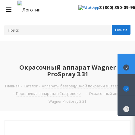
8 (800) 350-09-96
Найти
Окрасочный аппарат Wagner
0
ProSpray 3.31
Главная
-
Каталог
-
Аппараты безвоздушной покраски в Ставрополе
0
-
Поршневые аппараты в Ставрополе
-
Окрасочный аппарат
Wagner ProSpray 3.31
0