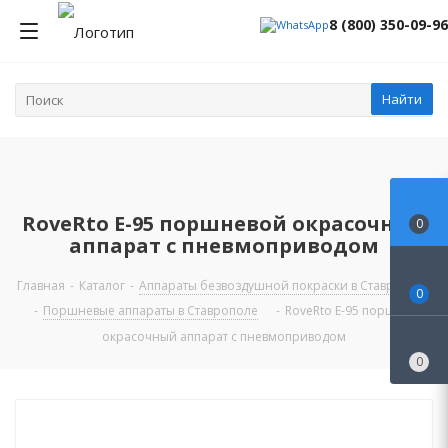
8 (800) 350-09-96
Найти
RoveRto E-95 поршневой окрасочный
0
аппарат с пневмоприводом
Главная
-
Каталог
-
Аппараты безвоздушной покраски в Ставрополе
0
-
Поршневые аппараты в Ставрополе
-
RoveRto E-95 поршневой
окрасочный аппарат с пневмоприводом
0