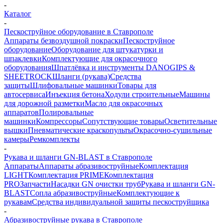
-
Каталог
-
Пескоструйное оборудование в Ставрополе
Аппараты безвоздушной покраски
Пескоструйное
оборудование
Оборудование для штукатурки и
шпаклевки
Комплектующие для окрасочного
оборудования
Шпатлёвка и инструменты DANOGIPS &
SHEETROCK
Шланги (рукава)
Средства
защиты
Шлифовальные машинки
Товары для
автосервиса
Инъекция бетона
Ходули строительные
Машины
для дорожной разметки
Масло для окрасочных
аппаратов
Полировальные
машинки
Компрессоры
Сопутствующие товары
Осветительные
вышки
Пневматические краскопульты
Окрасочно-сушильные
камеры
Ремкомплекты
-
Рукава и шланги GN-BLAST в Ставрополе
Аппараты
Аппараты абразивоструйные
Комплектация
LIGHT
Комплектация PRIME
Комплектация
PRO
Запчасти
Насадки GN очистки труб
Рукава и шланги GN-
BLAST
Сопла абразивоструйные
Комплектующие к
рукавам
Средства индивидуальной защиты пескоструйщика
-
Абразивоструйные рукава в Ставрополе