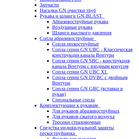
Запчасти
Насадки GN очистки труб
Рукава и шланги GN-BLAST
Абразивоструйные рукава
Воздушные рукава
Шланги высокого давления
Сопла абразивоструйные
Сопла пескоструйные
Сопла серии GN UBC - Классическая
конструкция канала Вентури
Сопла серии GN SBC - конструкция
канала Вентури c входным конусом
Сопла серии GN UBC XL
Сопла серии GN DVBC с двойным
Вентури
Сопла серии GN GBC (вставки в
рукав)
Специальные сопла
Комплектующие к рукавам
Для рукавов абразивоструйных
Для рукавов сжатого воздуха
Тросики страховочные
Средства индивидуальной защиты
пескоструйщика
Фильтр для дыхания