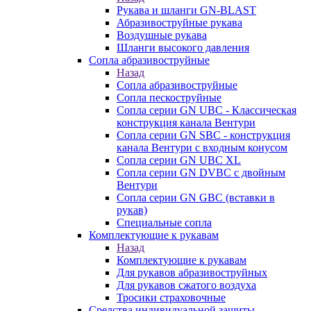
Рукава и шланги GN-BLAST
Абразивоструйные рукава
Воздушные рукава
Шланги высокого давления
Сопла абразивоструйные
Назад
Сопла абразивоструйные
Сопла пескоструйные
Сопла серии GN UBC - Классическая
конструкция канала Вентури
Сопла серии GN SBC - конструкция
канала Вентури c входным конусом
Сопла серии GN UBC XL
Сопла серии GN DVBC с двойным
Вентури
Сопла серии GN GBC (вставки в
рукав)
Специальные сопла
Комплектующие к рукавам
Назад
Комплектующие к рукавам
Для рукавов абразивоструйных
Для рукавов сжатого воздуха
Тросики страховочные
Средства индивидуальной защиты