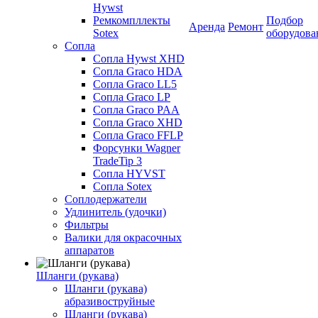
Hywst
Ремкомпллекты
Подбор
Аренда
Ремонт
Sotex
оборудова
Сопла
Сопла Hywst XHD
Сопла Graco HDA
Сопла Graco LL5
Сопла Graco LP
Сопла Graco PAA
Сопла Graco XHD
Сопла Graco FFLP
Форсунки Wagner
TradeTip 3
Сопла HYVST
Сопла Sotex
Соплодержатели
Удлинитель (удочки)
Фильтры
Валики для окрасочных
аппаратов
Шланги (рукава)
Шланги (рукава)
абразивоструйные
Шланги (рукава)