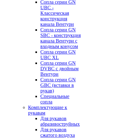
Сопла серии GN
UBC -
Классическая
конструкция
канала Вентури
Сопла серии GN
SBC - конструкция
канала Вентури c
входным конусом
Сопла серии GN
UBC XL
Сопла серии GN
DVBC с двойным
Вентури
Сопла серии GN
GBC (вставки в
рукав)
Специальные
сопла
Комплектующие к
рукавам
Для рукавов
абразивоструйных
Для рукавов
сжатого воздуха