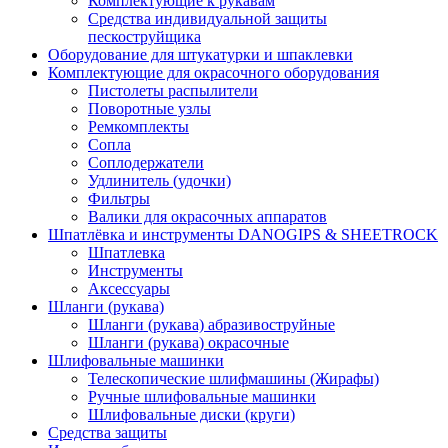
Комплектующие к рукавам
Средства индивидуальной защиты
пескоструйщика
Оборудование для штукатурки и шпаклевки
Комплектующие для окрасочного оборудования
Пистолеты распылители
Поворотные узлы
Ремкомплекты
Сопла
Соплодержатели
Удлинитель (удочки)
Фильтры
Валики для окрасочных аппаратов
Шпатлёвка и инструменты DANOGIPS & SHEETROCK
Шпатлевка
Инструменты
Аксессуары
Шланги (рукава)
Шланги (рукава) абразивоструйные
Шланги (рукава) окрасочные
Шлифовальные машинки
Телескопические шлифмашины (Жирафы)
Ручные шлифовальные машинки
Шлифовальные диски (круги)
Средства защиты