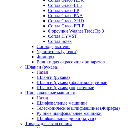
Сопла Graco HDA
Сопла Graco LL5
Сопла Graco LP
Сопла Graco PAA
Сопла Graco XHD
Сопла Graco FFLP
Форсунки Wagner TradeTip 3
Сопла HYVST
Сопла Sotex
Соплодержатели
Удлинитель (удочки)
Фильтры
Валики для окрасочных аппаратов
Шланги (рукава)
Назад
Шланги (рукава)
Шланги (рукава) абразивоструйные
Шланги (рукава) окрасочные
Шлифовальные машинки
Назад
Шлифовальные машинки
Телескопические шлифмашины (Жирафы)
Ручные шлифовальные машинки
Шлифовальные диски (круги)
Товары для автосервиса