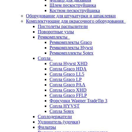
Шлем пескоструйщика
Костюм пескоструйщика
Оборудование для штукатурки и шпаклевки
Комплектующие для окрасочного оборудования
Пистолеты распылители
Поворотные узлы
Ремкомплекты
Ремкомплекты Graco
Ремкомплекты Hywst
Ремкомпллекты Sotex
Сопла
Сопла Hywst XHD
Сопла Graco HDA
Сопла Graco LL5
Сопла Graco LP
Сопла Graco PAA
Сопла Graco XHD
Сопла Graco FFLP
Форсунки Wagner TradeTip 3
Сопла HYVST
Сопла Sotex
Соплодержатели
Удлинитель (удочки)
Фильтры