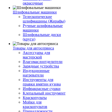
окрасочные
Шлифовальные машинки
Телескопические
шлифмашины (Жирафы)
Ручные шлифовальные
машинки
Шлифовальные диски
(круги)
Товары для автосервиса
Аксессуары для
мастерской
Влагомаслоотделители
Зарядные устройства
Индукционные
нагреватели
Инструменты для
правки вмятин кузова
Инфракрасные сушки
Клепальный инструмент
Краскопульты
Мойки для
краскопультов
Принадлежности