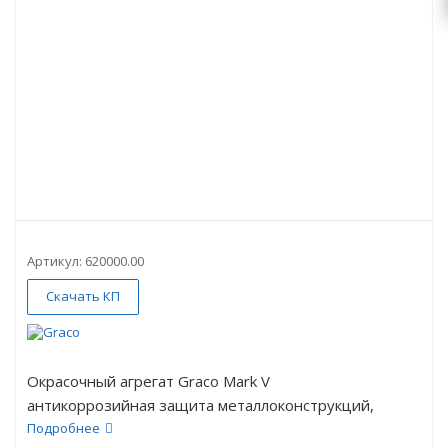
Артикул:
620000.00
Скачать КП
Окрасочный агрегат Graco Mark V
антикоррозийная защита металлоконструкций,
внешняя и внутренняя отделка помещений,
Подробнее